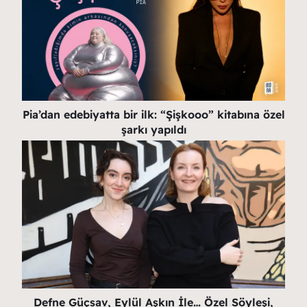
Pia’dan edebiyatta bir ilk: “Şişkooo” kitabına özel
şarkı yapıldı
Defne Güçsav, Eylül Aşkın İle… Özel Söyleşi,