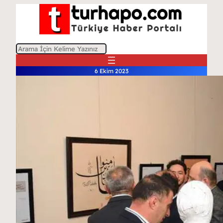
A
r
6 Ekim 2023
a