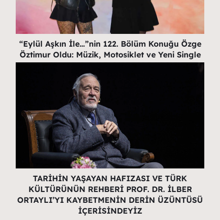
“Eylül Aşkın İle…”nin 122. Bölüm Konuğu Özge
Öztimur Oldu: Müzik, Motosiklet ve Yeni Single
TARİHİN YAŞAYAN HAFIZASI VE TÜRK
KÜLTÜRÜNÜN REHBERİ PROF. DR. İLBER
ORTAYLI’YI KAYBETMENİN DERİN ÜZÜNTÜSÜ
İÇERİSİNDEYİZ