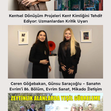
Kentsel Dönüşüm Projeleri Kent Kimliğini Tehdit
Ediyor: Uzmanlardan Kritik Uyarı
Ceren Göğebakan, Günsu Saraçoğlu – Sanatın
Evrim’i 86. Bölüm, Evrim Sanat, Mikado İletişim