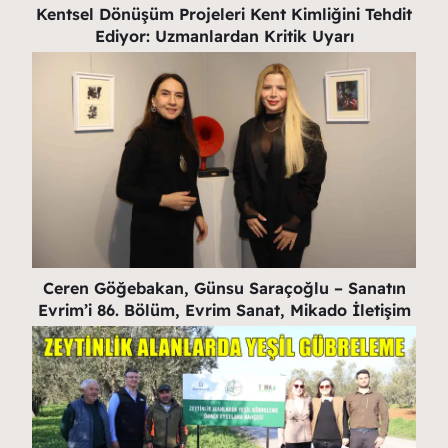
Kentsel Dönüşüm Projeleri Kent Kimliğini Tehdit
Ediyor: Uzmanlardan Kritik Uyarı
Ceren Göğebakan, Günsu Saraçoğlu – Sanatın
Evrim’i 86. Bölüm, Evrim Sanat, Mikado İletişim