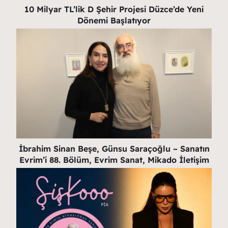
10 Milyar TL’lik D Şehir Projesi Düzce’de Yeni
Dönemi Başlatıyor
İbrahim Sinan Beşe, Günsu Saraçoğlu – Sanatın
Evrim’i 88. Bölüm, Evrim Sanat, Mikado İletişim