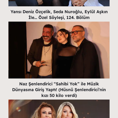
Yansı Deniz Özçelik, Seda Nuroğlu, Eylül Aşkın
İle… Özel Söyleşi, 124. Bölüm
Naz Şenlendirici “Sahibi Yok” ile Müzik
Dünyasına Giriş Yaptı! (Hüsnü Şenlendirici’nin
kızı 50 kilo verdi)