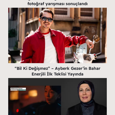
fotoğraf yarışması sonuçlandı
“Bil Ki Değişmez” – Ayberk Gezer’in Bahar
Enerjili İlk Teklisi Yayında