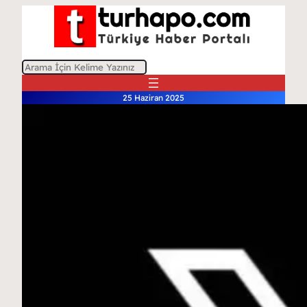
A
r
25 Haziran 2025
a