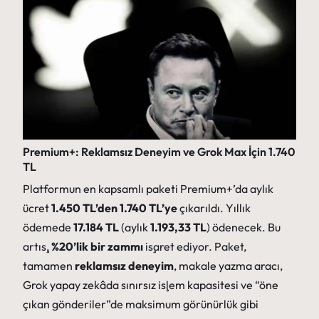
Premium+: Reklamsız Deneyim ve Grok Max İçin 1.740
TL
Platformun en kapsamlı paketi Premium+’da aylık
ücret
1.450 TL’den 1.740 TL’ye
çıkarıldı. Yıllık
ödemede
17.184 TL
(aylık
1.193,33 TL
) ödenecek. Bu
artış,
%20’lik bir zammı
işaret ediyor. Paket,
tamamen
reklamsız deneyim
, makale yazma aracı,
Grok yapay zekâda sınırsız işlem kapasitesi ve “öne
çıkan gönderiler”de maksimum görünürlük gibi