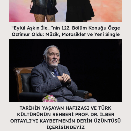
“Eylül Aşkın İle…”nin 122. Bölüm Konuğu Özge
Öztimur Oldu: Müzik, Motosiklet ve Yeni Single
TARİHİN YAŞAYAN HAFIZASI VE TÜRK
KÜLTÜRÜNÜN REHBERİ PROF. DR. İLBER
ORTAYLI’YI KAYBETMENİN DERİN ÜZÜNTÜSÜ
İÇERİSİNDEYİZ