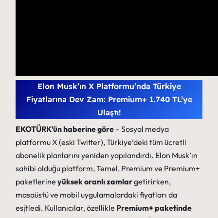
Elon Musk’ın X Platformu’nda Türkiye
Fiyatlarına Dev Zam: Premium+ 1.740 TL’ye
Ulaştı!
EKOTÜRK’ün haberine göre
– Sosyal medya
platformu X (eski Twitter), Türkiye’deki tüm ücretli
abonelik planlarını yeniden yapılandırdı. Elon Musk’ın
sahibi olduğu platform, Temel, Premium ve Premium+
paketlerine
yüksek oranlı zamlar
getirirken,
masaüstü ve mobil uygulamalardaki fiyatları da
eşitledi. Kullanıcılar, özellikle
Premium+ paketinde