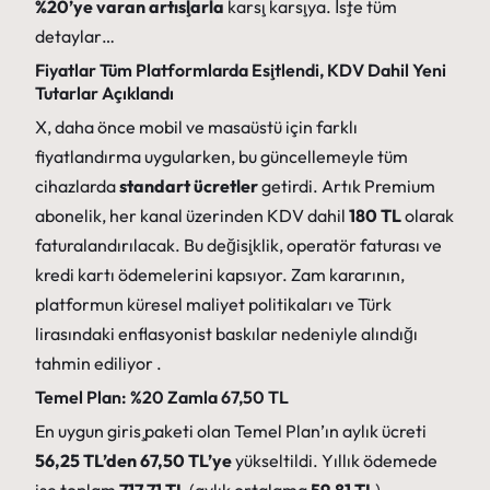
%20’ye varan artışlarla
karşı karşıya. İşte tüm
detaylar…
Fiyatlar Tüm Platformlarda Eşitlendi, KDV Dahil Yeni
Tutarlar Açıklandı
X, daha önce mobil ve masaüstü için farklı
fiyatlandırma uygularken, bu güncellemeyle tüm
cihazlarda
standart ücretler
getirdi. Artık Premium
abonelik, her kanal üzerinden KDV dahil
180 TL
olarak
faturalandırılacak. Bu değişiklik, operatör faturası ve
kredi kartı ödemelerini kapsıyor. Zam kararının,
platformun küresel maliyet politikaları ve Türk
lirasındaki enflasyonist baskılar nedeniyle alındığı
tahmin ediliyor .
Temel Plan: %20 Zamla 67,50 TL
En uygun giriş paketi olan Temel Plan’ın aylık ücreti
56,25 TL’den 67,50 TL’ye
yükseltildi. Yıllık ödemede