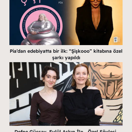
Pia’dan edebiyatta bir ilk: “Şişkooo” kitabına özel
şarkı yapıldı
Defne Güçsav, Eylül Aşkın İle… Özel Söyleşi,