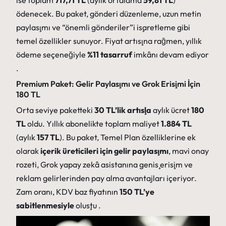
ise toplam
717,71 TL
(aylık ortalama
59,81 TL
)
ödenecek. Bu paket, gönderi düzenleme, uzun metin
paylaşımı ve “önemli gönderiler”i işaretleme gibi
temel özellikler sunuyor. Fiyat artışına rağmen, yıllık
ödeme seçeneğiyle
%11 tasarruf
imkânı devam ediyor
.
Premium Paket: Gelir Paylaşımı ve Grok Erişimi İçin
180 TL
Orta seviye paketteki
30 TL’lik artışla
aylık ücret
180
TL
oldu. Yıllık abonelikte toplam maliyet
1.884 TL
(aylık
157 TL
). Bu paket, Temel Plan özelliklerine ek
olarak
içerik üreticileri için gelir paylaşımı
, mavi onay
rozeti, Grok yapay zekâ asistanına geniş erişim ve
reklam gelirlerinden pay alma avantajları içeriyor.
Zam oranı, KDV baz fiyatının
150 TL’ye
sabitlenmesiyle
oluştu .