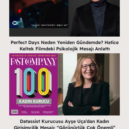
Perfect Days Neden Yeniden Gündemde? Hatice
Keltek Filmdeki Psikolojik Mesajı Anlattı
Datassist Kurucusu Ayşe Uça’dan Kadın
Girişimcilik Mesajı: “Görünürlük Çok Önemli”