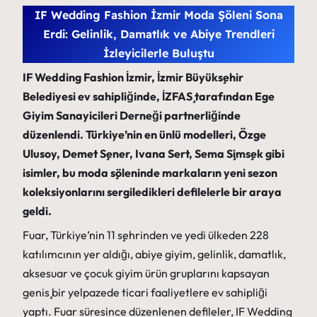
IF Wedding Fashion İzmir Moda Şöleni Sona
Erdi: Gelinlik, Damatlık ve Abiye Trendleri
İzleyicilerle Buluştu
IF Wedding Fashion İzmir, İzmir Büyükşehir
Belediyesi ev sahipliğinde, İZFAŞ tarafından Ege
Giyim Sanayicileri Derneği partnerliğinde
düzenlendi. Türkiye’nin en ünlü modelleri, Özge
Ulusoy, Demet Şener, Ivana Sert, Sema Şimşek gibi
isimler, bu moda şöleninde markaların yeni sezon
koleksiyonlarını sergiledikleri defilelerle bir araya
geldi.
Fuar, Türkiye’nin 11 şehrinden ve yedi ülkeden 228
katılımcının yer aldığı, abiye giyim, gelinlik, damatlık,
aksesuar ve çocuk giyim ürün gruplarını kapsayan
geniş bir yelpazede ticari faaliyetlere ev sahipliği
yaptı. Fuar süresince düzenlenen defileler, IF Wedding