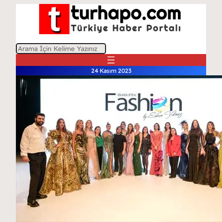
A
r
24 Kasım 2023
a