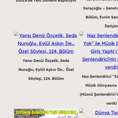
Düzce’de Yeni Dönemi Başlatıyor
Saraçoğlu – Sanatın
Bölüm, Evrim San
İletişi
Yansı Deniz Özçelik, Seda
Nuroğlu, Eylül Aşkın İle… Özel
Naz Şenlendirici “Sa
Söyleşi, 124. Bölüm
Müzik Dünyasına G
(Hüsnü Şenlendirici’n
verdi)