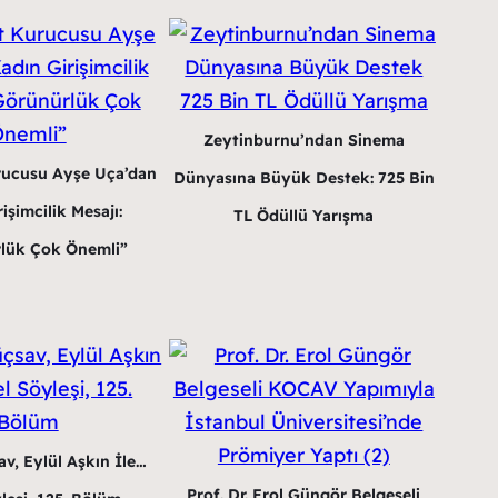
Zeytinburnu’ndan Sinema
rucusu Ayşe Uça’dan
Dünyasına Büyük Destek: 725 Bin
işimcilik Mesajı:
TL Ödüllü Yarışma
lük Çok Önemli”
v, Eylül Aşkın İle…
Prof. Dr. Erol Güngör Belgeseli