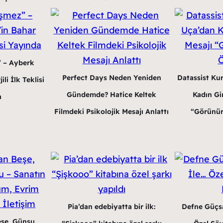
” – Ayberk
Perfect Days Neden Yeniden
Datassist Ku
li İlk Teklisi
Gündemde? Hatice Keltek
Kadın Gir
a
Filmdeki Psikolojik Mesajı Anlattı
“Görünür
Pia’dan edebiyatta bir ilk:
Defne Güçsa
eşe, Günsu