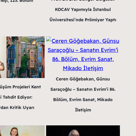
leşi, 125. Bölüm
KOCAV Yapımıyla İstanbul
Üniversitesi’nde Prömiyer Yaptı
Ceren Göğebakan, Günsu
üşüm Projeleri Kent
Saraçoğlu – Sanatın Evrim’i 86.
i Tehdit Ediyor:
Bölüm, Evrim Sanat, Mikado
dan Kritik Uyarı
İletişim