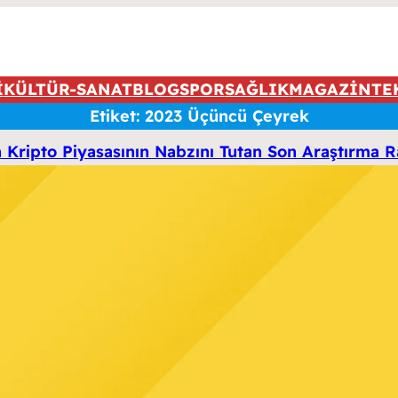
İ
KÜLTÜR-SANAT
BLOG
SPOR
SAĞLIK
MAGAZİN
TE
Etiket:
2023 Üçüncü Çeyrek
 Kripto Piyasasının Nabzını Tutan Son Araştırma R