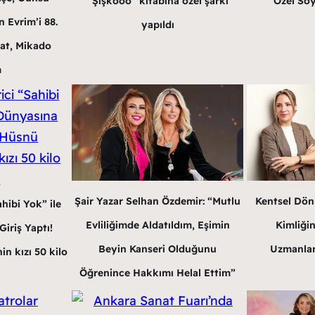
“Şişkooo” kitabına özel şarkı
Özel Söy
 Evrim’i 88.
yapıldı
at, Mikado
m
Şair Yazar Selhan Özdemir: “Mutlu
Kentsel Dön
hibi Yok” ile
Evliliğimde Aldatıldım, Eşimin
Kimliğin
iriş Yaptı!
Beyin Kanseri Olduğunu
Uzmanlar
in kızı 50 kilo
Öğrenince Hakkımı Helal Ettim”