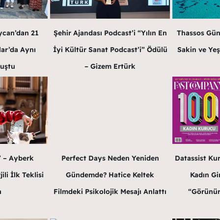
ycan’dan 21
Şehir Ajandası Podcast’i “Yılın En
Thassos Gün
lar’da Aynı
İyi Kültür Sanat Podcast’i” Ödülü
Sakin ve Yeş
luştu
– Gizem Ertürk
” – Ayberk
Perfect Days Neden Yeniden
Datassist Ku
li İlk Teklisi
Gündemde? Hatice Keltek
Kadın Gir
a
Filmdeki Psikolojik Mesajı Anlattı
“Görünür