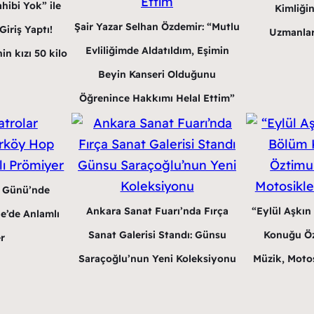
hibi Yok” ile
Kimliğin
Şair Yazar Selhan Özdemir: “Mutlu
iriş Yaptı!
Uzmanlar
Evliliğimde Aldatıldım, Eşimin
in kızı 50 kilo
Beyin Kanseri Olduğunu
Öğrenince Hakkımı Helal Ettim”
r Günü’nde
Ankara Sanat Fuarı’nda Fırça
“Eylül Aşkın
e’de Anlamlı
Sanat Galerisi Standı: Günsu
Konuğu Öz
r
Saraçoğlu’nun Yeni Koleksiyonu
Müzik, Motos