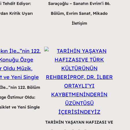
i Tehdit Ediyor:
Saraçoğlu – Sanatın Evrim’i 86.
dan Kritik Uyarı
Bölüm, Evrim Sanat, Mikado
İletişim
 İle…”nin 122. Bölüm
ge Öztimur Oldu:
iklet ve Yeni Single
TARİHİN YAŞAYAN HAFIZASI VE