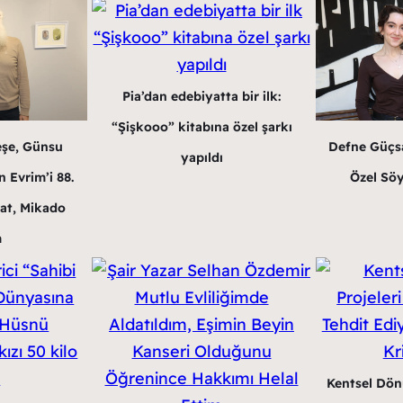
Pia’dan edebiyatta bir ilk:
“Şişkooo” kitabına özel şarkı
eşe, Günsu
Defne Güçsa
yapıldı
 Evrim’i 88.
Özel Söy
at, Mikado
m
Kentsel Dön