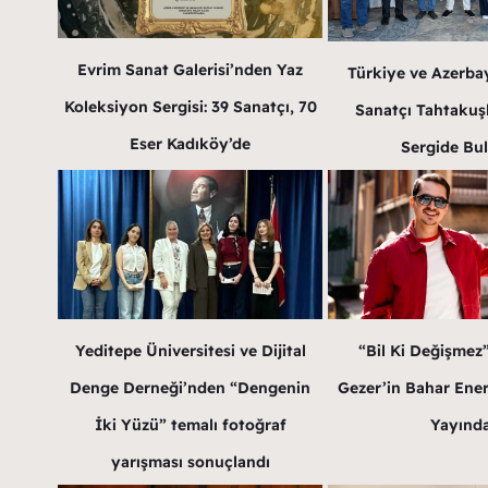
Evrim Sanat Galerisi’nden Yaz
Türkiye ve Azerba
Koleksiyon Sergisi: 39 Sanatçı, 70
Sanatçı Tahtakuş
Eser Kadıköy’de
Sergide Bu
Yeditepe Üniversitesi ve Dijital
“Bil Ki Değişmez
Denge Derneği’nden “Dengenin
Gezer’in Bahar Enerji
İki Yüzü” temalı fotoğraf
Yayınd
yarışması sonuçlandı