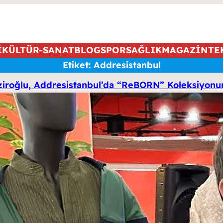
İ
KÜLTÜR-SANAT
BLOG
SPOR
SAĞLIK
MAGAZİN
TE
Etiket:
Addresistanbul
ziroğlu, Addresistanbul’da “ReBORN” Koleksiyonun