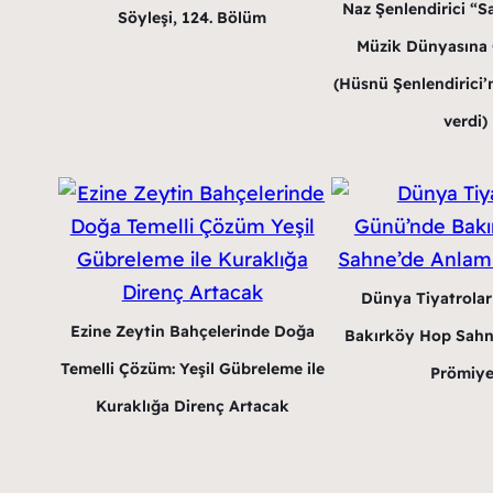
Naz Şenlendirici “Sa
Söyleşi, 124. Bölüm
Müzik Dünyasına G
(Hüsnü Şenlendirici’n
verdi)
Dünya Tiyatrola
Ezine Zeytin Bahçelerinde Doğa
Bakırköy Hop Sahn
Temelli Çözüm: Yeşil Gübreleme ile
Prömiye
Kuraklığa Direnç Artacak