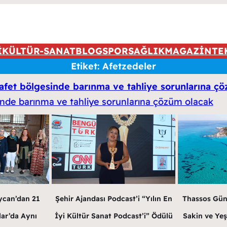
İ
KÜLTÜR-SANAT
BLOG
SPOR
SAĞLIK
MAGAZİN
TE
Etiket:
Afetzedeler
 afet bölgesinde barınma ve tahliye sorunlarına ç
ycan’dan 21
Şehir Ajandası Podcast’i “Yılın En
Thassos Gün
lar’da Aynı
İyi Kültür Sanat Podcast’i” Ödülü
Sakin ve Yeş