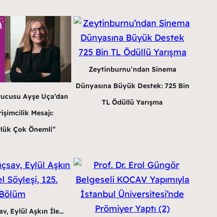
Zeytinburnu’ndan Sinema
Dünyasına Büyük Destek: 725 Bin
rucusu Ayşe Uça’dan
TL Ödüllü Yarışma
işimcilik Mesajı:
lük Çok Önemli”
v, Eylül Aşkın İle…