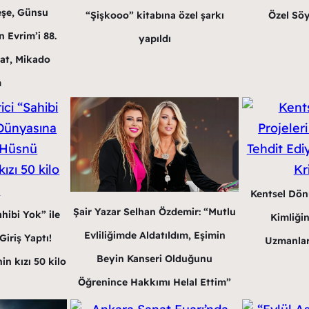
eşe, Günsu
“Şişkooo” kitabına özel şarkı
Özel Söy
 Evrim’i 88.
yapıldı
at, Mikado
m
Kentsel Dön
Şair Yazar Selhan Özdemir: “Mutlu
hibi Yok” ile
Kimliğin
Evliliğimde Aldatıldım, Eşimin
iriş Yaptı!
Uzmanlar
Beyin Kanseri Olduğunu
in kızı 50 kilo
Öğrenince Hakkımı Helal Ettim”