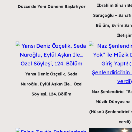
İbrahim Sinan B
Düzce’de Yeni Dönemi Başlatıyor
Saraçoğlu – Sanatın
Bölüm, Evrim San
İletişi
Yansı Deniz Özçelik, Seda
Nuroğlu, Eylül Aşkın İle… Özel
Naz Şenlendirici “Sa
Söyleşi, 124. Bölüm
Müzik Dünyasına G
(Hüsnü Şenlendirici’n
verdi)