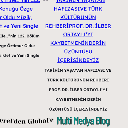
 İle…”nin 122. Bölüm
ge Öztimur Oldu:
iklet ve Yeni Single
TARİHİN YAŞAYAN HAFIZASI VE
TÜRK KÜLTÜRÜNÜN REHBERİ
PROF. DR. İLBER ORTAYLI’YI
KAYBETMENİN DERİN
ÜZÜNTÜSÜ İÇERİSİNDEYİZ