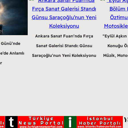
Ankara Sanat Fuarı’nda Fırça
“Eylül Aşkın
r Günü’nde
Sanat Galerisi Standı: Günsu
Konuğu Öz
e’de Anlamlı
Saraçoğlu’nun Yeni Koleksiyonu
Müzik, Motos
r