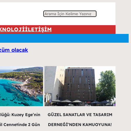
A
r
KNOLOJİ
İLETİŞİM
a
özüm olacak
lüğü: Kuzey Ege’nin
GÜZEL SANATLAR VE TASARIM
il Cennetinde 2 Gün
DERNEĞİ’NDEN KAMUOYUNA!