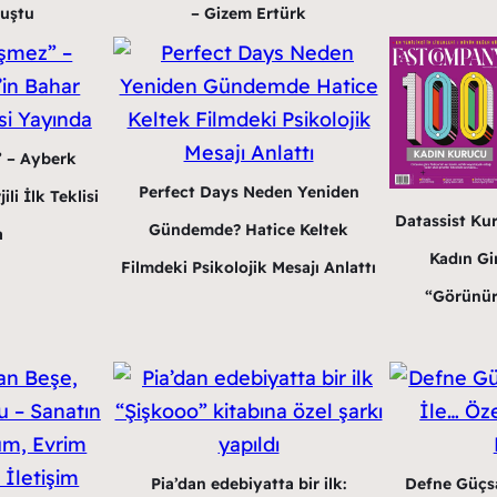
luştu
– Gizem Ertürk
” – Ayberk
Perfect Days Neden Yeniden
li İlk Teklisi
Datassist Ku
Gündemde? Hatice Keltek
a
Kadın Gir
Filmdeki Psikolojik Mesajı Anlattı
“Görünür
Pia’dan edebiyatta bir ilk:
Defne Güçsa