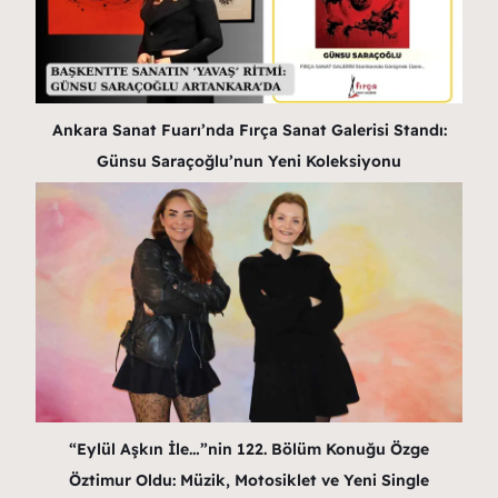
Ankara Sanat Fuarı’nda Fırça Sanat Galerisi Standı:
Günsu Saraçoğlu’nun Yeni Koleksiyonu
“Eylül Aşkın İle…”nin 122. Bölüm Konuğu Özge
Öztimur Oldu: Müzik, Motosiklet ve Yeni Single