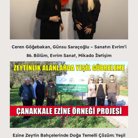
Ceren Göğebakan, Günsu Saraçoğlu – Sanatın Evrim’i
86. Bölüm, Evrim Sanat, Mikado İletişim
Ezine Zeytin Bahçelerinde Doğa Temelli Çözüm: Yeşil