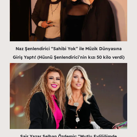
Naz Şenlendirici “Sahibi Yok” ile Müzik Dünyasına
Giriş Yaptı! (Hüsnü Şenlendirici’nin kızı 50 kilo verdi)
Şair Yazar Selhan Özdemir: “Mutlu Evliliğimde