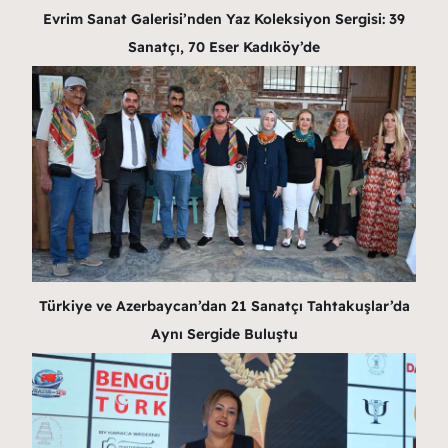
Evrim Sanat Galerisi’nden Yaz Koleksiyon Sergisi: 39
Sanatçı, 70 Eser Kadıköy’de
Türkiye ve Azerbaycan’dan 21 Sanatçı Tahtakuşlar’da
Aynı Sergide Buluştu