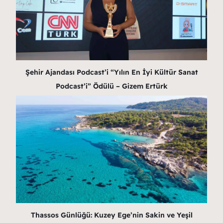
Şehir Ajandası Podcast’i “Yılın En İyi Kültür Sanat
Podcast’i” Ödülü – Gizem Ertürk
Thassos Günlüğü: Kuzey Ege’nin Sakin ve Yeşil