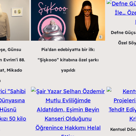
Defne Güçsa
Özel Söy
eşe, Günsu
Pia’dan edebiyatta bir ilk:
 Evrim’i 88.
“Şişkooo” kitabına özel şarkı
at, Mikado
yapıldı
m
Kentsel Dön