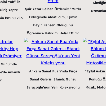
hibi Yok” ile
Kimliğin
Şair Yazar Selhan Özdemir: “Mutlu
iriş Yaptı!
Uzmanlar
Evliliğimde Aldatıldım, Eşimin
in kızı 50 kilo
Beyin Kanseri Olduğunu
Öğrenince Hakkımı Helal Ettim”
r Günü’nde
Ankara Sanat Fuarı’nda Fırça
“Eylül Aşkın
e’de Anlamlı
Sanat Galerisi Standı: Günsu
Konuğu Öz
r
Saraçoğlu’nun Yeni Koleksiyonu
Müzik, Motos