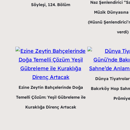
Naz Şenlendirici “Sa
Söyleşi, 124. Bölüm
Müzik Dünyasına G
(Hüsnü Şenlendirici’n
verdi)
Dünya Tiyatrola
Ezine Zeytin Bahçelerinde Doğa
Bakırköy Hop Sahn
Temelli Çözüm: Yeşil Gübreleme ile
Prömiye
Kuraklığa Direnç Artacak