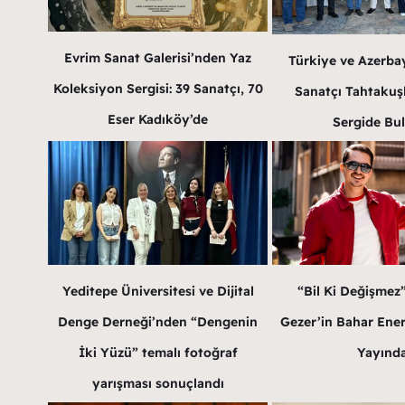
Evrim Sanat Galerisi’nden Yaz
Türkiye ve Azerba
Koleksiyon Sergisi: 39 Sanatçı, 70
Sanatçı Tahtakuş
Eser Kadıköy’de
Sergide Bu
Yeditepe Üniversitesi ve Dijital
“Bil Ki Değişmez
Denge Derneği’nden “Dengenin
Gezer’in Bahar Enerji
İki Yüzü” temalı fotoğraf
Yayınd
yarışması sonuçlandı