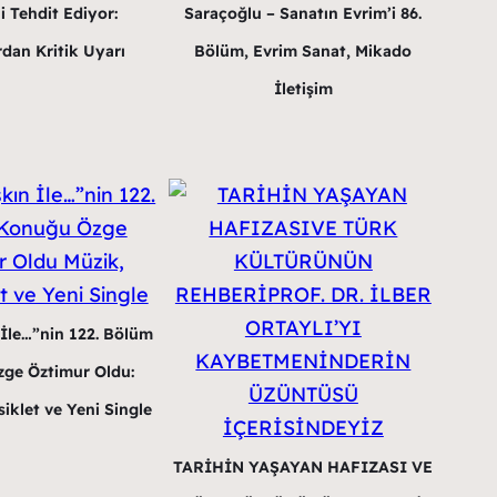
i Tehdit Ediyor:
Saraçoğlu – Sanatın Evrim’i 86.
dan Kritik Uyarı
Bölüm, Evrim Sanat, Mikado
İletişim
 İle…”nin 122. Bölüm
ge Öztimur Oldu:
iklet ve Yeni Single
TARİHİN YAŞAYAN HAFIZASI VE