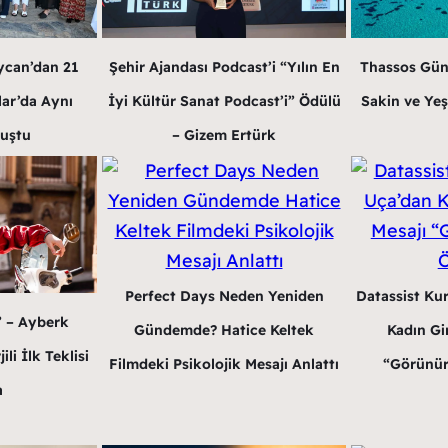
ycan’dan 21
Şehir Ajandası Podcast’i “Yılın En
Thassos Gün
lar’da Aynı
İyi Kültür Sanat Podcast’i” Ödülü
Sakin ve Yeş
luştu
– Gizem Ertürk
Perfect Days Neden Yeniden
Datassist Ku
” – Ayberk
Gündemde? Hatice Keltek
Kadın Gir
li İlk Teklisi
Filmdeki Psikolojik Mesajı Anlattı
“Görünür
a