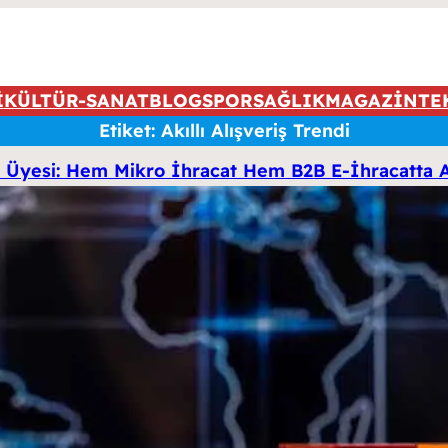
İ
KÜLTÜR-SANAT
BLOG
SPOR
SAĞLIK
MAGAZİN
TE
Etiket:
Akıllı Alışveriş Trendi
i Üyesi: Hem Mikro İhracat Hem B2B E-İhracatta A