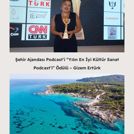
Şehir Ajandası Podcast’i “Yılın En İyi Kültür Sanat
Podcast’i” Ödülü – Gizem Ertürk