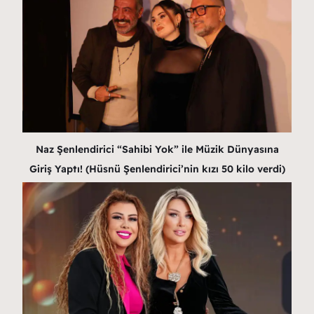
Naz Şenlendirici “Sahibi Yok” ile Müzik Dünyasına
Giriş Yaptı! (Hüsnü Şenlendirici’nin kızı 50 kilo verdi)