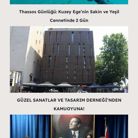
Thassos Günlüğü: Kuzey Ege’nin Sakin ve Yeşil
Cennetinde 2 Gün
GÜZEL SANATLAR VE TASARIM DERNEĞİ’NDEN
KAMUOYUNA!