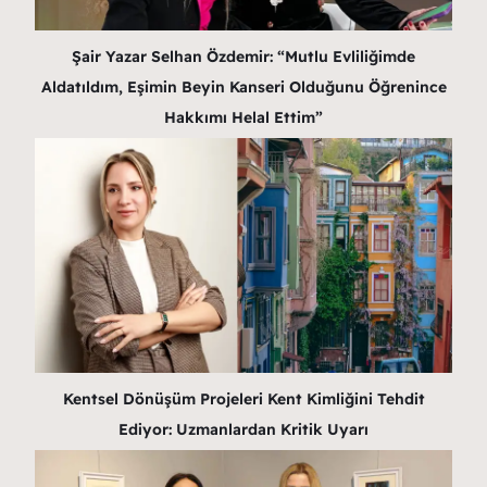
Şair Yazar Selhan Özdemir: “Mutlu Evliliğimde
Aldatıldım, Eşimin Beyin Kanseri Olduğunu Öğrenince
Hakkımı Helal Ettim”
Kentsel Dönüşüm Projeleri Kent Kimliğini Tehdit
Ediyor: Uzmanlardan Kritik Uyarı