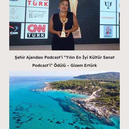
Şehir Ajandası Podcast’i “Yılın En İyi Kültür Sanat
Podcast’i” Ödülü – Gizem Ertürk