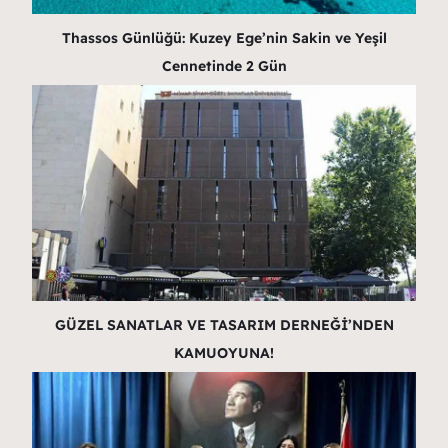
Thassos Günlüğü: Kuzey Ege’nin Sakin ve Yeşil
Cennetinde 2 Gün
GÜZEL SANATLAR VE TASARIM DERNEĞİ’NDEN
KAMUOYUNA!