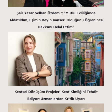
Şair Yazar Selhan Özdemir: “Mutlu Evliliğimde
Aldatıldım, Eşimin Beyin Kanseri Olduğunu Öğrenince
Hakkımı Helal Ettim”
Kentsel Dönüşüm Projeleri Kent Kimliğini Tehdit
Ediyor: Uzmanlardan Kritik Uyarı