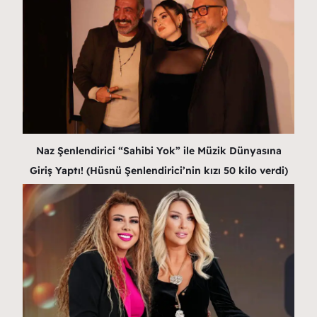
Naz Şenlendirici “Sahibi Yok” ile Müzik Dünyasına
Giriş Yaptı! (Hüsnü Şenlendirici’nin kızı 50 kilo verdi)