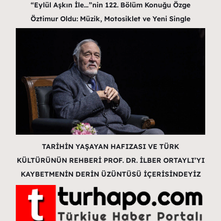
“Eylül Aşkın İle…”nin 122. Bölüm Konuğu Özge
Öztimur Oldu: Müzik, Motosiklet ve Yeni Single
TARİHİN YAŞAYAN HAFIZASI VE TÜRK
KÜLTÜRÜNÜN REHBERİ PROF. DR. İLBER ORTAYLI’YI
KAYBETMENİN DERİN ÜZÜNTÜSÜ İÇERİSİNDEYİZ