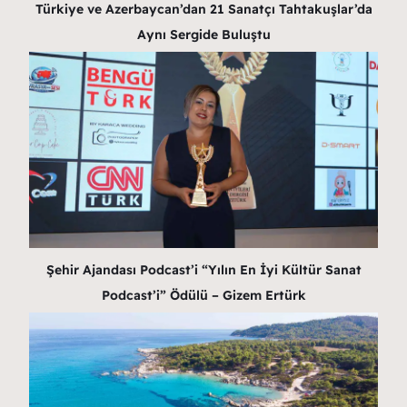
Türkiye ve Azerbaycan’dan 21 Sanatçı Tahtakuşlar’da
Aynı Sergide Buluştu
Şehir Ajandası Podcast’i “Yılın En İyi Kültür Sanat
Podcast’i” Ödülü – Gizem Ertürk