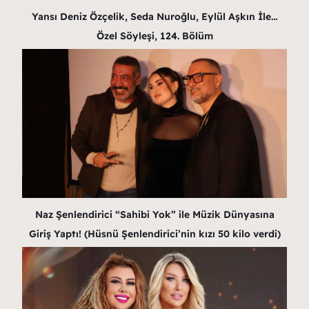
Yansı Deniz Özçelik, Seda Nuroğlu, Eylül Aşkın İle…
Özel Söyleşi, 124. Bölüm
Naz Şenlendirici “Sahibi Yok” ile Müzik Dünyasına
Giriş Yaptı! (Hüsnü Şenlendirici’nin kızı 50 kilo verdi)