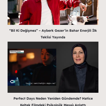
“Bil Ki Değişmez” – Ayberk Gezer’in Bahar Enerjili İlk
Teklisi Yayında
Perfect Days Neden Yeniden Gündemde? Hatice
Keltek Filmdeki Psikolojik Mesajı Anlattı