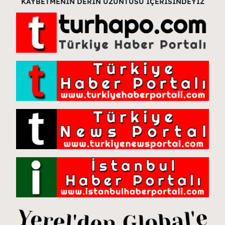
KAYBETMENİN DERİN ÜZÜNTÜSÜ İÇERİSİNDEYİZ