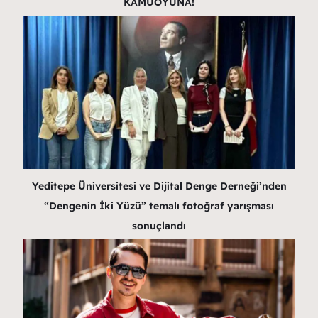
KAMUOYUNA!
Yeditepe Üniversitesi ve Dijital Denge Derneği’nden
“Dengenin İki Yüzü” temalı fotoğraf yarışması
sonuçlandı