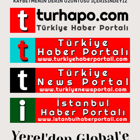
KAYBETMENİN DERİN ÜZÜNTÜSÜ İÇERİSİNDEYİZ