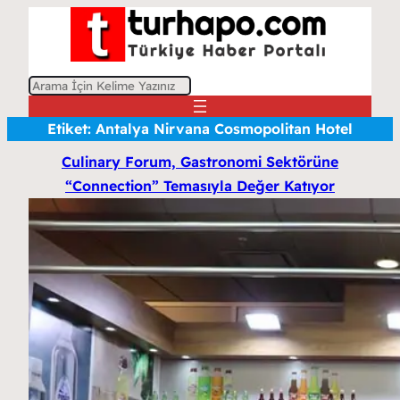
A
r
Etiket:
Antalya Nirvana Cosmopolitan Hotel
a
Culinary Forum, Gastronomi Sektörüne
“Connection” Temasıyla Değer Katıyor