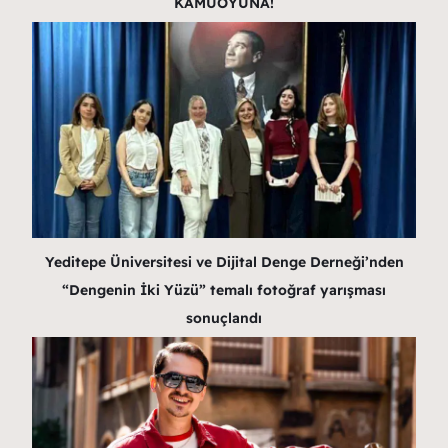
KAMUOYUNA!
Yeditepe Üniversitesi ve Dijital Denge Derneği’nden
“Dengenin İki Yüzü” temalı fotoğraf yarışması
sonuçlandı