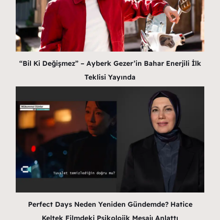
“Bil Ki Değişmez” – Ayberk Gezer’in Bahar Enerjili İlk
Teklisi Yayında
Perfect Days Neden Yeniden Gündemde? Hatice
Keltek Filmdeki Psikolojik Mesajı Anlattı