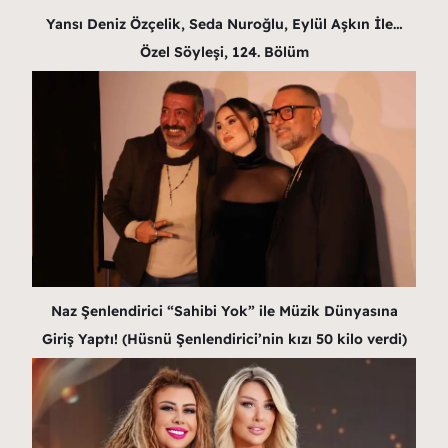
Yansı Deniz Özçelik, Seda Nuroğlu, Eylül Aşkın İle…
Özel Söyleşi, 124. Bölüm
Naz Şenlendirici “Sahibi Yok” ile Müzik Dünyasına
Giriş Yaptı! (Hüsnü Şenlendirici’nin kızı 50 kilo verdi)