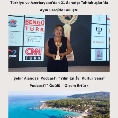
Türkiye ve Azerbaycan’dan 21 Sanatçı Tahtakuşlar’da
Aynı Sergide Buluştu
Şehir Ajandası Podcast’i “Yılın En İyi Kültür Sanat
Podcast’i” Ödülü – Gizem Ertürk