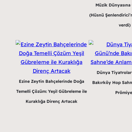
Müzik Dünyasına G
(Hüsnü Şenlendirici’n
verdi)
Dünya Tiyatrola
Ezine Zeytin Bahçelerinde Doğa
Bakırköy Hop Sahn
Temelli Çözüm: Yeşil Gübreleme ile
Prömiye
Kuraklığa Direnç Artacak