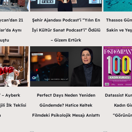
ycan’dan 21
Şehir Ajandası Podcast’i “Yılın En
Thassos Gün
lar’da Aynı
İyi Kültür Sanat Podcast’i” Ödülü
Sakin ve Yeş
luştu
– Gizem Ertürk
” – Ayberk
Perfect Days Neden Yeniden
Datassist Ku
li İlk Teklisi
Gündemde? Hatice Keltek
Kadın Gir
a
Filmdeki Psikolojik Mesajı Anlattı
“Görünür