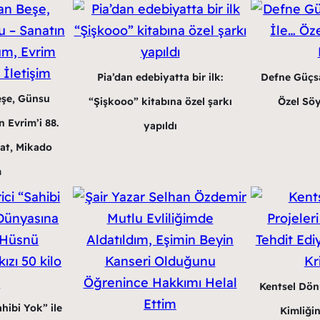
Pia’dan edebiyatta bir ilk:
Defne Güçsa
eşe, Günsu
“Şişkooo” kitabına özel şarkı
Özel Söy
 Evrim’i 88.
yapıldı
at, Mikado
m
Kentsel Dön
hibi Yok” ile
Kimliğin