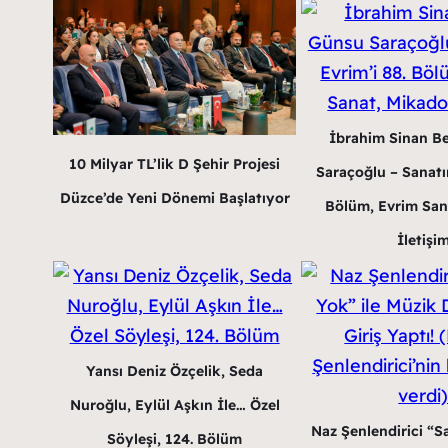
İbrahim Sinan B
10 Milyar TL’lik D Şehir Projesi
Saraçoğlu – Sanatın
Düzce’de Yeni Dönemi Başlatıyor
Bölüm, Evrim San
İletişi
Yansı Deniz Özçelik, Seda
Nuroğlu, Eylül Aşkın İle… Özel
Naz Şenlendirici “Sa
Söyleşi, 124. Bölüm