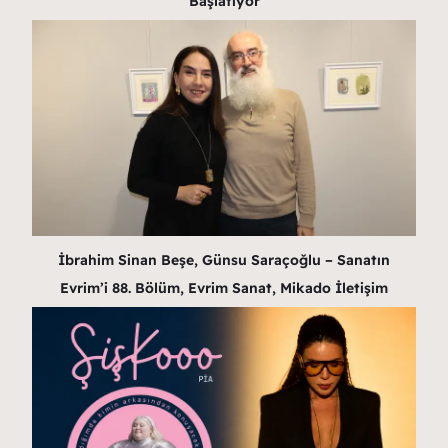
Başlatıyor
İbrahim Sinan Beşe, Günsu Saraçoğlu – Sanatın
Evrim’i 88. Bölüm, Evrim Sanat, Mikado İletişim