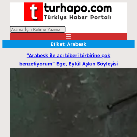
A
r
Etiket:
Arabesk
a
“Arabesk ile acı biberi birbirine çok
benzetiyorum” Ege, Eylül Aşkın Söyleşisi