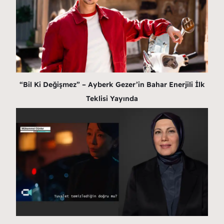
“Bil Ki Değişmez” – Ayberk Gezer’in Bahar Enerjili İlk
Teklisi Yayında