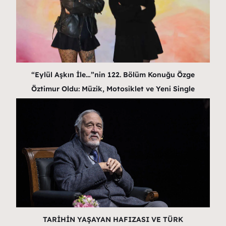
“Eylül Aşkın İle…”nin 122. Bölüm Konuğu Özge
Öztimur Oldu: Müzik, Motosiklet ve Yeni Single
TARİHİN YAŞAYAN HAFIZASI VE TÜRK