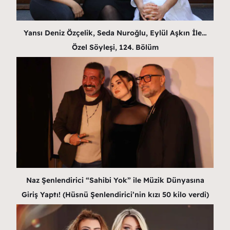
Yansı Deniz Özçelik, Seda Nuroğlu, Eylül Aşkın İle…
Özel Söyleşi, 124. Bölüm
Naz Şenlendirici “Sahibi Yok” ile Müzik Dünyasına
Giriş Yaptı! (Hüsnü Şenlendirici’nin kızı 50 kilo verdi)