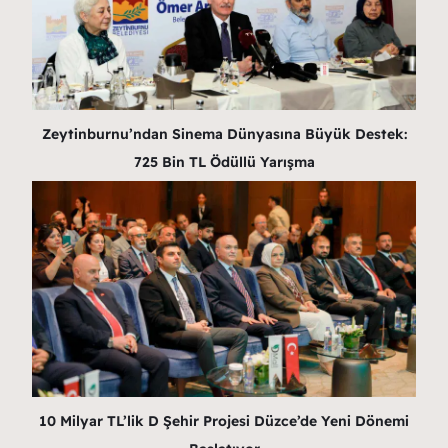
Zeytinburnu’ndan Sinema Dünyasına Büyük Destek:
725 Bin TL Ödüllü Yarışma
10 Milyar TL’lik D Şehir Projesi Düzce’de Yeni Dönemi