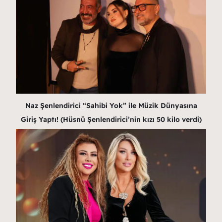
Naz Şenlendirici “Sahibi Yok” ile Müzik Dünyasına
Giriş Yaptı! (Hüsnü Şenlendirici’nin kızı 50 kilo verdi)