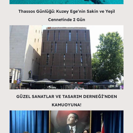
Thassos Günlüğü: Kuzey Ege’nin Sakin ve Yeşil
Cennetinde 2 Gün
GÜZEL SANATLAR VE TASARIM DERNEĞİ’NDEN
KAMUOYUNA!