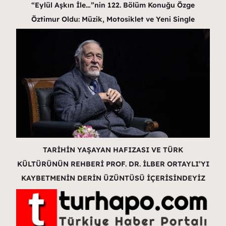
“Eylül Aşkın İle…”nin 122. Bölüm Konuğu Özge
Öztimur Oldu: Müzik, Motosiklet ve Yeni Single
TARİHİN YAŞAYAN HAFIZASI VE TÜRK
KÜLTÜRÜNÜN REHBERİ PROF. DR. İLBER ORTAYLI’YI
KAYBETMENİN DERİN ÜZÜNTÜSÜ İÇERİSİNDEYİZ