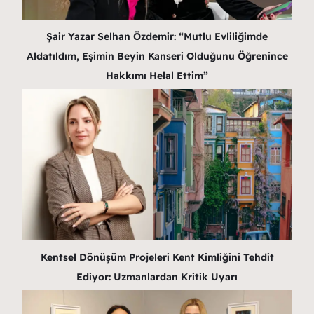
Şair Yazar Selhan Özdemir: “Mutlu Evliliğimde
Aldatıldım, Eşimin Beyin Kanseri Olduğunu Öğrenince
Hakkımı Helal Ettim”
Kentsel Dönüşüm Projeleri Kent Kimliğini Tehdit
Ediyor: Uzmanlardan Kritik Uyarı