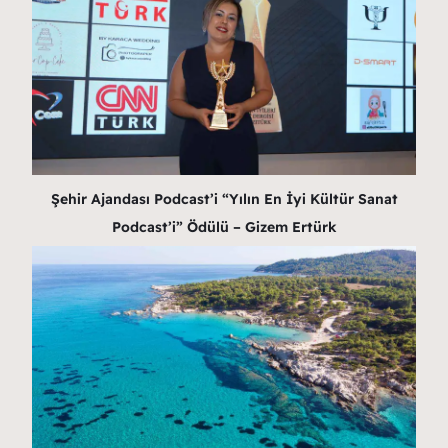
Şehir Ajandası Podcast’i “Yılın En İyi Kültür Sanat
Podcast’i” Ödülü – Gizem Ertürk