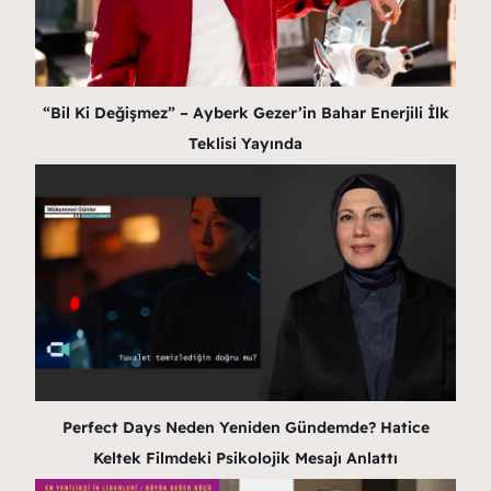
“Bil Ki Değişmez” – Ayberk Gezer’in Bahar Enerjili İlk
Teklisi Yayında
Perfect Days Neden Yeniden Gündemde? Hatice
Keltek Filmdeki Psikolojik Mesajı Anlattı