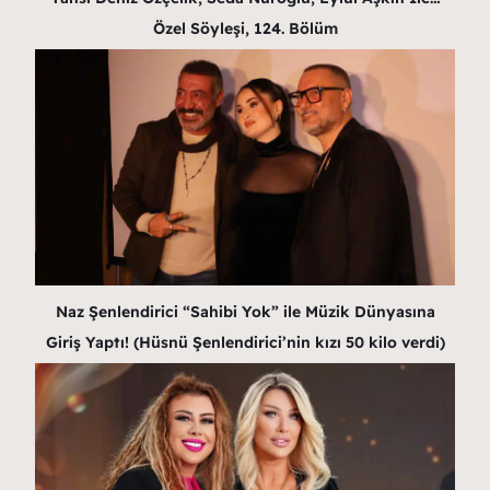
Özel Söyleşi, 124. Bölüm
Naz Şenlendirici “Sahibi Yok” ile Müzik Dünyasına
Giriş Yaptı! (Hüsnü Şenlendirici’nin kızı 50 kilo verdi)