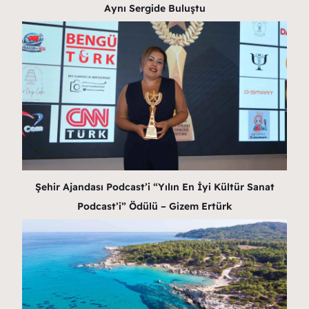
Aynı Sergide Buluştu
Şehir Ajandası Podcast’i “Yılın En İyi Kültür Sanat
Podcast’i” Ödülü – Gizem Ertürk