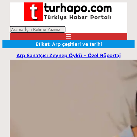
A
r
Etiket:
Arp çeşitleri ve tarihi
a
Arp Sanatçısı Zeynep Öykü – Özel Röportaj