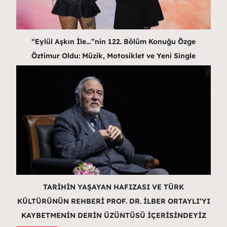
“Eylül Aşkın İle…”nin 122. Bölüm Konuğu Özge
Öztimur Oldu: Müzik, Motosiklet ve Yeni Single
TARİHİN YAŞAYAN HAFIZASI VE TÜRK
KÜLTÜRÜNÜN REHBERİ PROF. DR. İLBER ORTAYLI’YI
KAYBETMENİN DERİN ÜZÜNTÜSÜ İÇERİSİNDEYİZ