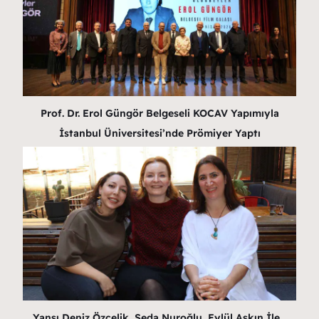
Prof. Dr. Erol Güngör Belgeseli KOCAV Yapımıyla
İstanbul Üniversitesi’nde Prömiyer Yaptı
Yansı Deniz Özçelik, Seda Nuroğlu, Eylül Aşkın İle…