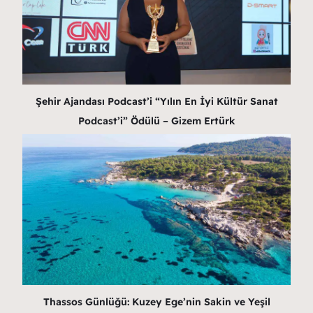
Şehir Ajandası Podcast’i “Yılın En İyi Kültür Sanat
Podcast’i” Ödülü – Gizem Ertürk
Thassos Günlüğü: Kuzey Ege’nin Sakin ve Yeşil