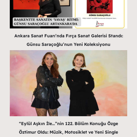
Ankara Sanat Fuarı’nda Fırça Sanat Galerisi Standı:
Günsu Saraçoğlu’nun Yeni Koleksiyonu
“Eylül Aşkın İle…”nin 122. Bölüm Konuğu Özge
Öztimur Oldu: Müzik, Motosiklet ve Yeni Single