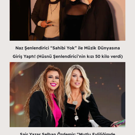
Naz Şenlendirici “Sahibi Yok” ile Müzik Dünyasına
Giriş Yaptı! (Hüsnü Şenlendirici’nin kızı 50 kilo verdi)
Şair Yazar Selhan Özdemir: “Mutlu Evliliğimde