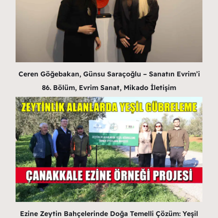
Ceren Göğebakan, Günsu Saraçoğlu – Sanatın Evrim’i
86. Bölüm, Evrim Sanat, Mikado İletişim
Ezine Zeytin Bahçelerinde Doğa Temelli Çözüm: Yeşil