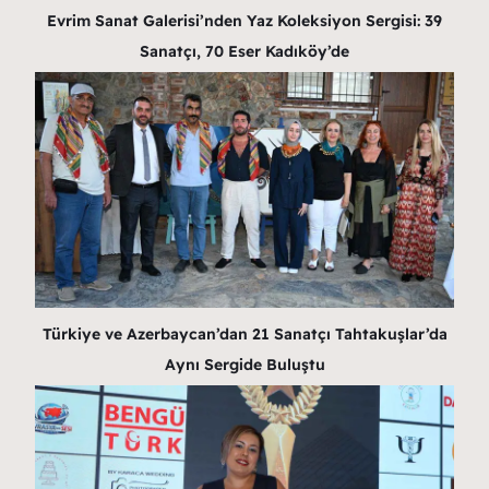
Evrim Sanat Galerisi’nden Yaz Koleksiyon Sergisi: 39
Sanatçı, 70 Eser Kadıköy’de
Türkiye ve Azerbaycan’dan 21 Sanatçı Tahtakuşlar’da
Aynı Sergide Buluştu