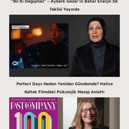
“Bil Ki Değişmez” – Ayberk Gezer’in Bahar Enerjili İlk
Teklisi Yayında
Perfect Days Neden Yeniden Gündemde? Hatice
Keltek Filmdeki Psikolojik Mesajı Anlattı