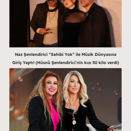
Naz Şenlendirici “Sahibi Yok” ile Müzik Dünyasına
Giriş Yaptı! (Hüsnü Şenlendirici’nin kızı 50 kilo verdi)