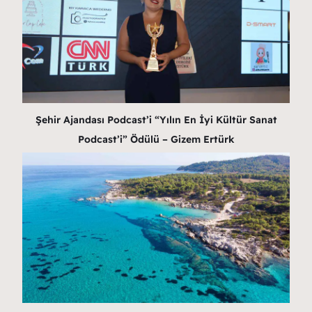
Şehir Ajandası Podcast’i “Yılın En İyi Kültür Sanat
Podcast’i” Ödülü – Gizem Ertürk