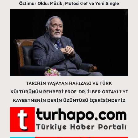
Öztimur Oldu: Müzik, Motosiklet ve Yeni Single
TARİHİN YAŞAYAN HAFIZASI VE TÜRK
KÜLTÜRÜNÜN REHBERİ PROF. DR. İLBER ORTAYLI’YI
KAYBETMENİN DERİN ÜZÜNTÜSÜ İÇERİSİNDEYİZ