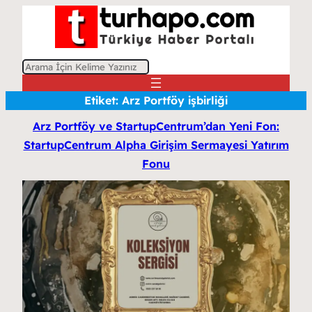
A
r
Etiket:
Arz Portföy işbirliği
a
Arz Portföy ve StartupCentrum’dan Yeni Fon:
StartupCentrum Alpha Girişim Sermayesi Yatırım
Fonu