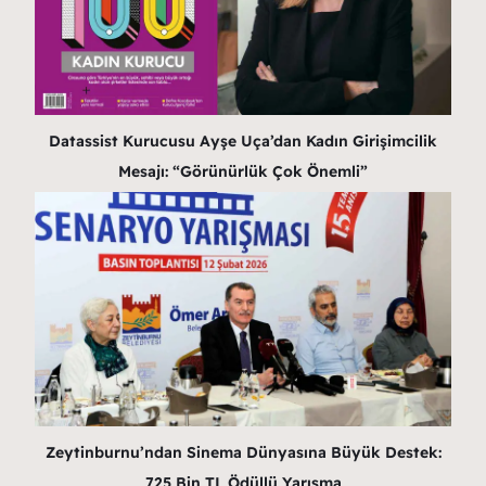
Datassist Kurucusu Ayşe Uça’dan Kadın Girişimcilik
Mesajı: “Görünürlük Çok Önemli”
Zeytinburnu’ndan Sinema Dünyasına Büyük Destek:
725 Bin TL Ödüllü Yarışma