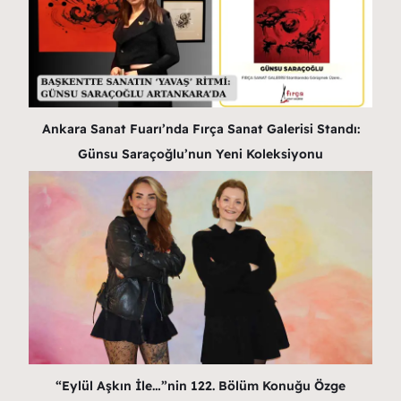
Ankara Sanat Fuarı’nda Fırça Sanat Galerisi Standı:
Günsu Saraçoğlu’nun Yeni Koleksiyonu
“Eylül Aşkın İle…”nin 122. Bölüm Konuğu Özge