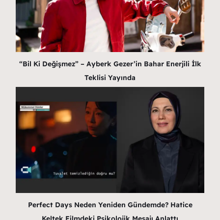
“Bil Ki Değişmez” – Ayberk Gezer’in Bahar Enerjili İlk
Teklisi Yayında
Perfect Days Neden Yeniden Gündemde? Hatice
Keltek Filmdeki Psikolojik Mesajı Anlattı