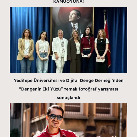
KAMUOYUNA!
Yeditepe Üniversitesi ve Dijital Denge Derneği’nden
“Dengenin İki Yüzü” temalı fotoğraf yarışması
sonuçlandı