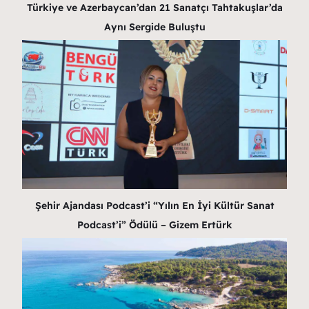
Türkiye ve Azerbaycan’dan 21 Sanatçı Tahtakuşlar’da
Aynı Sergide Buluştu
Şehir Ajandası Podcast’i “Yılın En İyi Kültür Sanat
Podcast’i” Ödülü – Gizem Ertürk