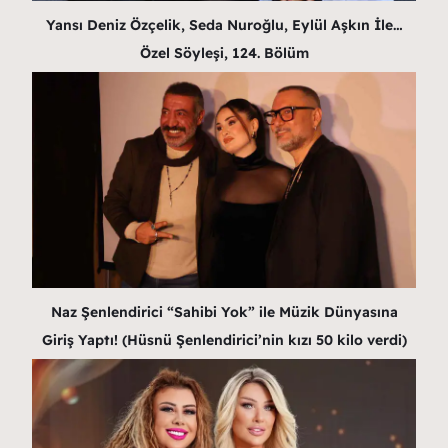
Yansı Deniz Özçelik, Seda Nuroğlu, Eylül Aşkın İle…
Özel Söyleşi, 124. Bölüm
Naz Şenlendirici “Sahibi Yok” ile Müzik Dünyasına
Giriş Yaptı! (Hüsnü Şenlendirici’nin kızı 50 kilo verdi)