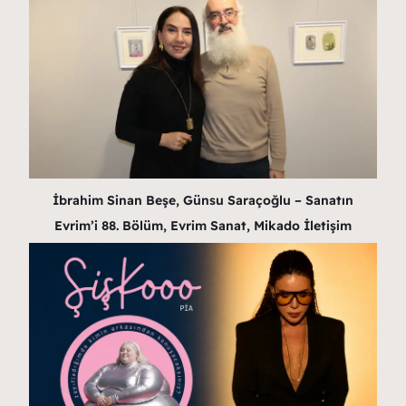
İbrahim Sinan Beşe, Günsu Saraçoğlu – Sanatın
Evrim’i 88. Bölüm, Evrim Sanat, Mikado İletişim