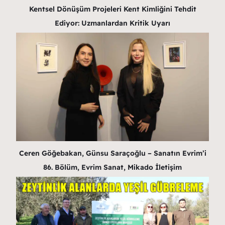
Kentsel Dönüşüm Projeleri Kent Kimliğini Tehdit
Ediyor: Uzmanlardan Kritik Uyarı
Ceren Göğebakan, Günsu Saraçoğlu – Sanatın Evrim’i
86. Bölüm, Evrim Sanat, Mikado İletişim