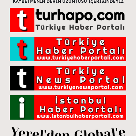
KAYBETMENİN DERİN ÜZÜNTÜSÜ İÇERİSİNDEYİZ