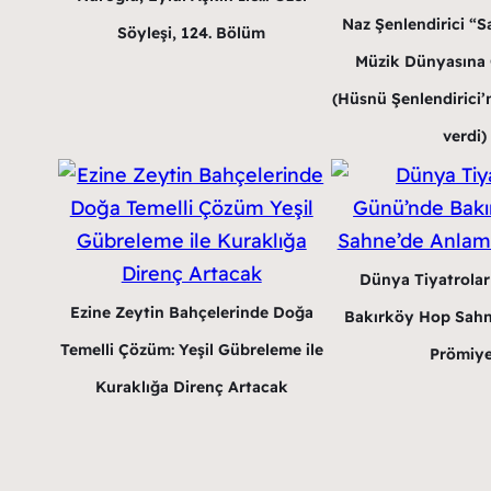
Naz Şenlendirici “Sa
Söyleşi, 124. Bölüm
Müzik Dünyasına G
(Hüsnü Şenlendirici’n
verdi)
Dünya Tiyatrola
Ezine Zeytin Bahçelerinde Doğa
Bakırköy Hop Sahn
Temelli Çözüm: Yeşil Gübreleme ile
Prömiye
Kuraklığa Direnç Artacak