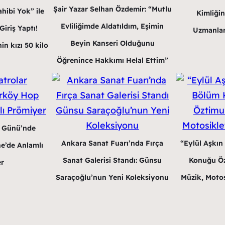
Şair Yazar Selhan Özdemir: “Mutlu
hibi Yok” ile
Kimliğin
Evliliğimde Aldatıldım, Eşimin
iriş Yaptı!
Uzmanlar
Beyin Kanseri Olduğunu
in kızı 50 kilo
Öğrenince Hakkımı Helal Ettim”
r Günü’nde
Ankara Sanat Fuarı’nda Fırça
“Eylül Aşkın
e’de Anlamlı
Sanat Galerisi Standı: Günsu
Konuğu Öz
r
Saraçoğlu’nun Yeni Koleksiyonu
Müzik, Motos