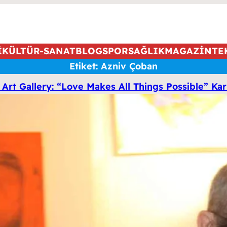
İ
KÜLTÜR-SANAT
BLOG
SPOR
SAĞLIK
MAGAZİN
TE
Etiket:
Azniv Çoban
Art Gallery: “Love Makes All Things Possible” Ka