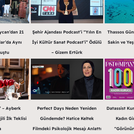
Şehir Ajandası Podcast’i “Yılın En
ycan’dan 21
Thassos Gün
İyi Kültür Sanat Podcast’i” Ödülü
lar’da Aynı
Sakin ve Yeş
– Gizem Ertürk
luştu
Perfect Days Neden Yeniden
” – Ayberk
Datassist Ku
Gündemde? Hatice Keltek
li İlk Teklisi
Kadın Gir
Filmdeki Psikolojik Mesajı Anlattı
a
“Görünür