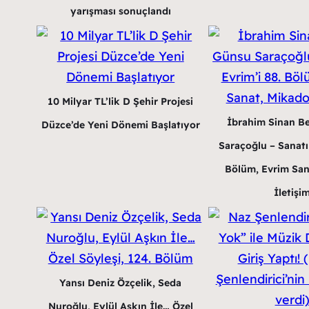
yarışması sonuçlandı
10 Milyar TL’lik D Şehir Projesi
İbrahim Sinan B
Düzce’de Yeni Dönemi Başlatıyor
Saraçoğlu – Sanatın
Bölüm, Evrim San
İletişi
Yansı Deniz Özçelik, Seda
Nuroğlu, Eylül Aşkın İle… Özel