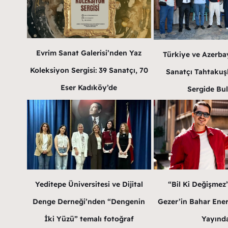
Evrim Sanat Galerisi’nden Yaz
Türkiye ve Azerba
Koleksiyon Sergisi: 39 Sanatçı, 70
Sanatçı Tahtakuş
Eser Kadıköy’de
Sergide Bu
Yeditepe Üniversitesi ve Dijital
“Bil Ki Değişmez
Denge Derneği’nden “Dengenin
Gezer’in Bahar Enerji
İki Yüzü” temalı fotoğraf
Yayınd