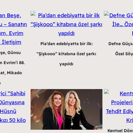
Pia’dan edebiyatta bir ilk:
Defne Güçsa
eşe, Günsu
“Şişkooo” kitabına özel şarkı
Özel Söy
 Evrim’i 88.
yapıldı
at, Mikado
m
Kentsel Dön