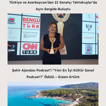
Türkiye ve Azerbaycan’dan 21 Sanatçı Tahtakuşlar’da
Aynı Sergide Buluştu
Şehir Ajandası Podcast’i “Yılın En İyi Kültür Sanat
Podcast’i” Ödülü – Gizem Ertürk