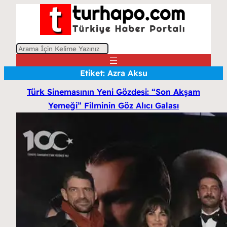
A
r
Etiket:
Azra Aksu
a
Türk Sinemasının Yeni Gözdesi: “Son Akşam
Yemeği” Filminin Göz Alıcı Galası