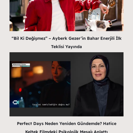
“Bil Ki Değişmez” – Ayberk Gezer’in Bahar Enerjili İlk
Teklisi Yayında
Perfect Days Neden Yeniden Gündemde? Hatice
Keltek Filmdeki Psikolojik Mesajı Anlattı