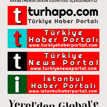
KAYBETMENİN DERİN ÜZÜNTÜSÜ İÇERİSİNDEYİZ