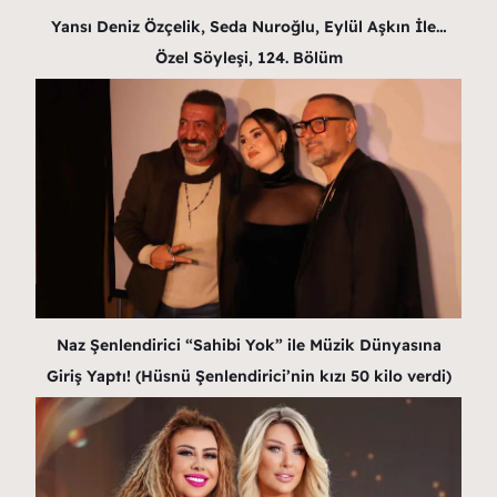
Yansı Deniz Özçelik, Seda Nuroğlu, Eylül Aşkın İle…
Özel Söyleşi, 124. Bölüm
Naz Şenlendirici “Sahibi Yok” ile Müzik Dünyasına
Giriş Yaptı! (Hüsnü Şenlendirici’nin kızı 50 kilo verdi)