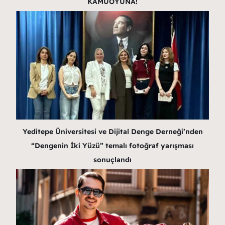
KAMUOYUNA!
Yeditepe Üniversitesi ve Dijital Denge Derneği’nden
“Dengenin İki Yüzü” temalı fotoğraf yarışması
sonuçlandı