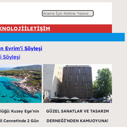
A
r
KNOLOJİ
İLETİŞİM
a
n Evrim’i Söyleşi
lüğü: Kuzey Ege’nin
GÜZEL SANATLAR VE TASARIM
il Cennetinde 2 Gün
DERNEĞİ’NDEN KAMUOYUNA!