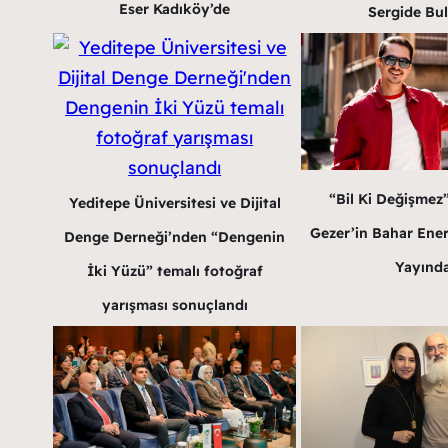
Eser Kadıköy’de
Sergide Bu
“Bil Ki Değişmez
Yeditepe Üniversitesi ve Dijital
Gezer’in Bahar Enerji
Denge Derneği’nden “Dengenin
Yayınd
İki Yüzü” temalı fotoğraf
yarışması sonuçlandı