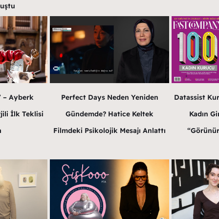
luştu
” – Ayberk
Perfect Days Neden Yeniden
Datassist Ku
li İlk Teklisi
Gündemde? Hatice Keltek
Kadın Gir
a
Filmdeki Psikolojik Mesajı Anlattı
“Görünür