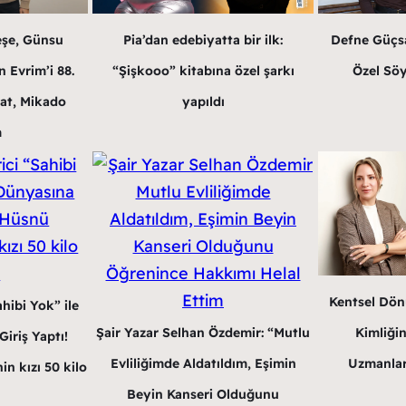
eşe, Günsu
Pia’dan edebiyatta bir ilk:
Defne Güçsa
 Evrim’i 88.
“Şişkooo” kitabına özel şarkı
Özel Söy
at, Mikado
yapıldı
m
Kentsel Dön
hibi Yok” ile
Şair Yazar Selhan Özdemir: “Mutlu
Kimliğin
iriş Yaptı!
Evliliğimde Aldatıldım, Eşimin
Uzmanlar
in kızı 50 kilo
Beyin Kanseri Olduğunu