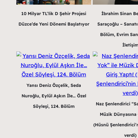
10 Milyar TL’lik D Şehir Projesi
İbrahim Sinan B
Düzce’de Yeni Dönemi Başlatıyor
Saraçoğlu – Sanatın
Bölüm, Evrim San
İletişi
Yansı Deniz Özçelik, Seda
Nuroğlu, Eylül Aşkın İle… Özel
Naz Şenlendirici “Sa
Söyleşi, 124. Bölüm
Müzik Dünyasına G
(Hüsnü Şenlendirici’n
verdi)