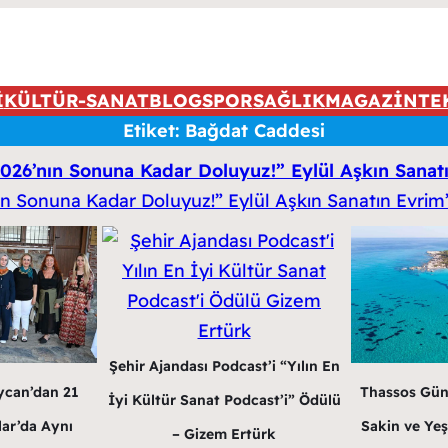
İ
KÜLTÜR-SANAT
BLOG
SPOR
SAĞLIK
MAGAZİN
TE
Etiket:
Bağdat Caddesi
2026’nın Sonuna Kadar Doluyuz!” Eylül Aşkın Sanatı
Şehir Ajandası Podcast’i “Yılın En
ycan’dan 21
Thassos Gün
İyi Kültür Sanat Podcast’i” Ödülü
lar’da Aynı
Sakin ve Yeş
– Gizem Ertürk