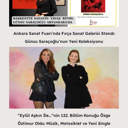
Ankara Sanat Fuarı’nda Fırça Sanat Galerisi Standı:
Günsu Saraçoğlu’nun Yeni Koleksiyonu
“Eylül Aşkın İle…”nin 122. Bölüm Konuğu Özge
Öztimur Oldu: Müzik, Motosiklet ve Yeni Single