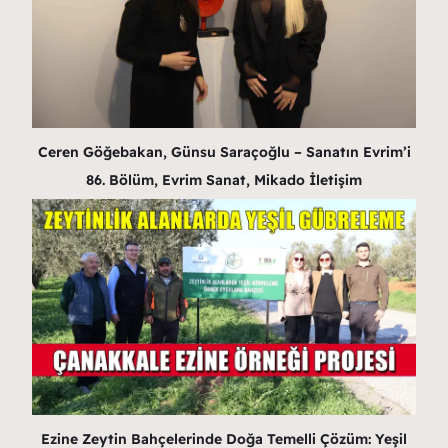
Ceren Göğebakan, Günsu Saraçoğlu – Sanatın Evrim’i
86. Bölüm, Evrim Sanat, Mikado İletişim
Ezine Zeytin Bahçelerinde Doğa Temelli Çözüm: Yeşil