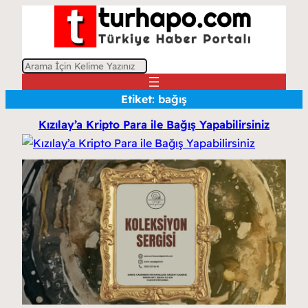
A
r
Etiket:
bağış
a
Kızılay’a Kripto Para ile Bağış Yapabilirsiniz