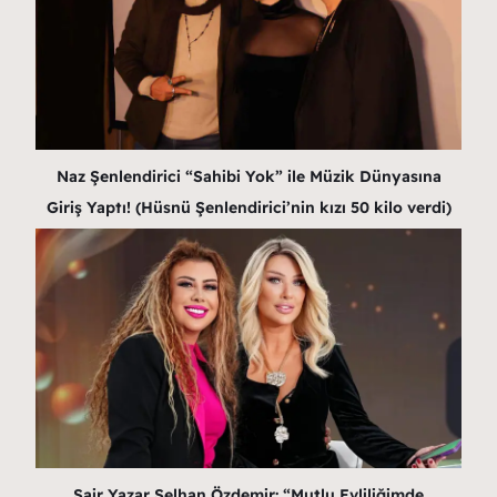
Naz Şenlendirici “Sahibi Yok” ile Müzik Dünyasına
Giriş Yaptı! (Hüsnü Şenlendirici’nin kızı 50 kilo verdi)
Şair Yazar Selhan Özdemir: “Mutlu Evliliğimde