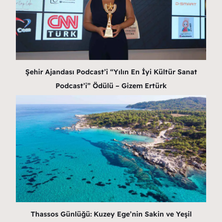
Şehir Ajandası Podcast’i “Yılın En İyi Kültür Sanat
Podcast’i” Ödülü – Gizem Ertürk
Thassos Günlüğü: Kuzey Ege’nin Sakin ve Yeşil