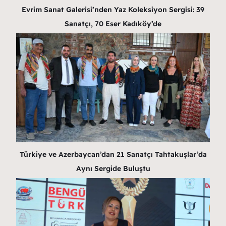
Evrim Sanat Galerisi’nden Yaz Koleksiyon Sergisi: 39
Sanatçı, 70 Eser Kadıköy’de
Türkiye ve Azerbaycan’dan 21 Sanatçı Tahtakuşlar’da
Aynı Sergide Buluştu