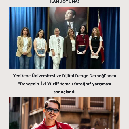
KAMUOYUNA!
Yeditepe Üniversitesi ve Dijital Denge Derneği’nden
“Dengenin İki Yüzü” temalı fotoğraf yarışması
sonuçlandı