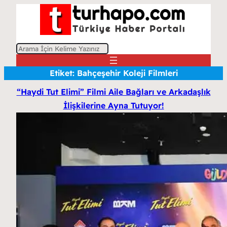
A
r
Etiket:
Bahçeşehir Koleji Filmleri
a
“Haydi Tut Elimi” Filmi Aile Bağları ve Arkadaşlık
İlişkilerine Ayna Tutuyor!