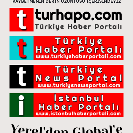
KAYBETMENİN DERİN ÜZÜNTÜSÜ İÇERİSİNDEYİZ