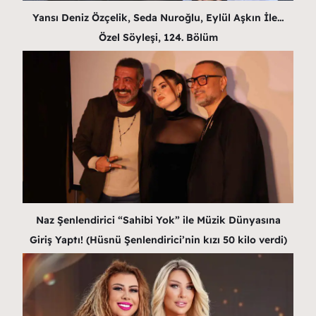
Yansı Deniz Özçelik, Seda Nuroğlu, Eylül Aşkın İle…
Özel Söyleşi, 124. Bölüm
Naz Şenlendirici “Sahibi Yok” ile Müzik Dünyasına
Giriş Yaptı! (Hüsnü Şenlendirici’nin kızı 50 kilo verdi)