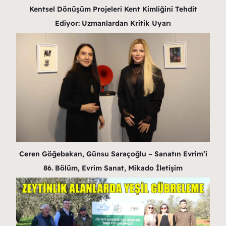
Kentsel Dönüşüm Projeleri Kent Kimliğini Tehdit
Ediyor: Uzmanlardan Kritik Uyarı
Ceren Göğebakan, Günsu Saraçoğlu – Sanatın Evrim’i
86. Bölüm, Evrim Sanat, Mikado İletişim