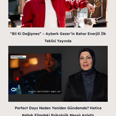
“Bil Ki Değişmez” – Ayberk Gezer’in Bahar Enerjili İlk
Teklisi Yayında
Perfect Days Neden Yeniden Gündemde? Hatice
Keltek Filmdeki Psikolojik Mesajı Anlattı