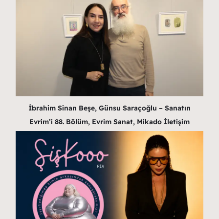
İbrahim Sinan Beşe, Günsu Saraçoğlu – Sanatın
Evrim’i 88. Bölüm, Evrim Sanat, Mikado İletişim