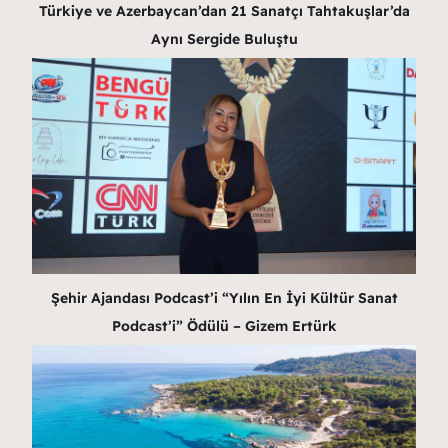
Türkiye ve Azerbaycan’dan 21 Sanatçı Tahtakuşlar’da
Aynı Sergide Buluştu
Şehir Ajandası Podcast’i “Yılın En İyi Kültür Sanat
Podcast’i” Ödülü – Gizem Ertürk