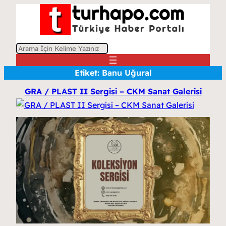
A
r
Etiket:
Banu Uğural
a
GRA / PLAST II Sergisi – CKM Sanat Galerisi