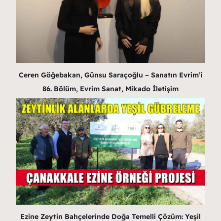
Ceren Göğebakan, Günsu Saraçoğlu – Sanatın Evrim’i
86. Bölüm, Evrim Sanat, Mikado İletişim
Ezine Zeytin Bahçelerinde Doğa Temelli Çözüm: Yeşil