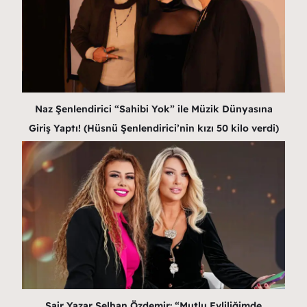
Naz Şenlendirici “Sahibi Yok” ile Müzik Dünyasına
Giriş Yaptı! (Hüsnü Şenlendirici’nin kızı 50 kilo verdi)
Şair Yazar Selhan Özdemir: “Mutlu Evliliğimde