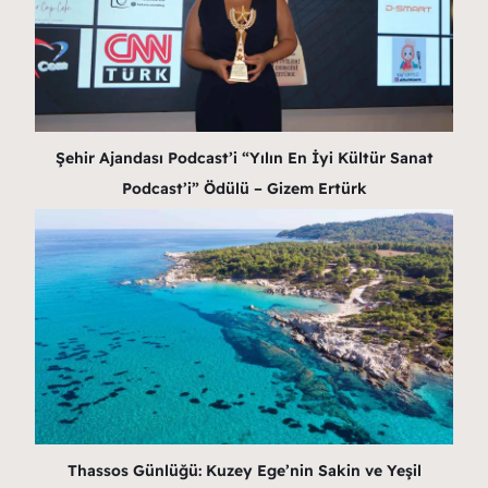
Şehir Ajandası Podcast’i “Yılın En İyi Kültür Sanat
Podcast’i” Ödülü – Gizem Ertürk
Thassos Günlüğü: Kuzey Ege’nin Sakin ve Yeşil