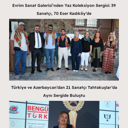
Evrim Sanat Galerisi’nden Yaz Koleksiyon Sergisi: 39
Sanatçı, 70 Eser Kadıköy’de
Türkiye ve Azerbaycan’dan 21 Sanatçı Tahtakuşlar’da
Aynı Sergide Buluştu