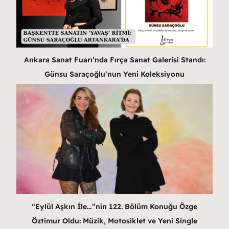
Ankara Sanat Fuarı’nda Fırça Sanat Galerisi Standı:
Günsu Saraçoğlu’nun Yeni Koleksiyonu
“Eylül Aşkın İle…”nin 122. Bölüm Konuğu Özge
Öztimur Oldu: Müzik, Motosiklet ve Yeni Single