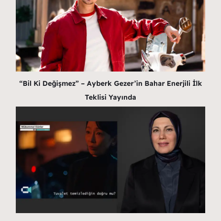
“Bil Ki Değişmez” – Ayberk Gezer’in Bahar Enerjili İlk
Teklisi Yayında