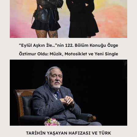
“Eylül Aşkın İle…”nin 122. Bölüm Konuğu Özge
Öztimur Oldu: Müzik, Motosiklet ve Yeni Single
TARİHİN YAŞAYAN HAFIZASI VE TÜRK