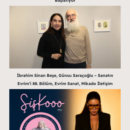
Başlatıyor
İbrahim Sinan Beşe, Günsu Saraçoğlu – Sanatın
Evrim’i 88. Bölüm, Evrim Sanat, Mikado İletişim