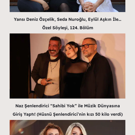
Yansı Deniz Özçelik, Seda Nuroğlu, Eylül Aşkın İle…
Özel Söyleşi, 124. Bölüm
Naz Şenlendirici “Sahibi Yok” ile Müzik Dünyasına
Giriş Yaptı! (Hüsnü Şenlendirici’nin kızı 50 kilo verdi)