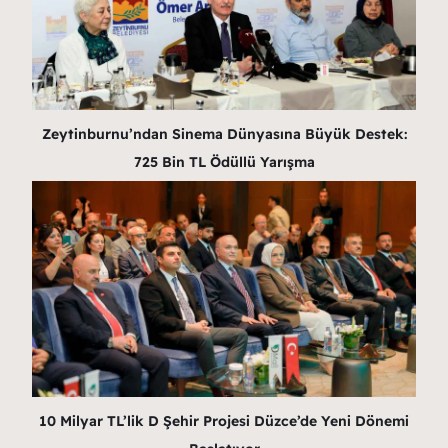
Zeytinburnu’ndan Sinema Dünyasına Büyük Destek:
725 Bin TL Ödüllü Yarışma
10 Milyar TL’lik D Şehir Projesi Düzce’de Yeni Dönemi