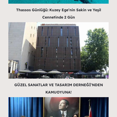
Thassos Günlüğü: Kuzey Ege’nin Sakin ve Yeşil
Cennetinde 2 Gün
GÜZEL SANATLAR VE TASARIM DERNEĞİ’NDEN
KAMUOYUNA!