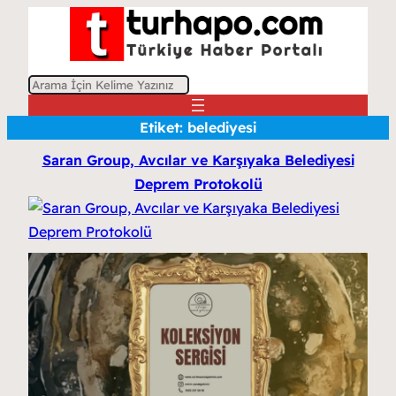
A
r
Etiket:
belediyesi
a
Saran Group, Avcılar ve Karşıyaka Belediyesi
Deprem Protokolü