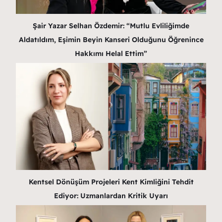
Şair Yazar Selhan Özdemir: “Mutlu Evliliğimde
Aldatıldım, Eşimin Beyin Kanseri Olduğunu Öğrenince
Hakkımı Helal Ettim”
Kentsel Dönüşüm Projeleri Kent Kimliğini Tehdit
Ediyor: Uzmanlardan Kritik Uyarı