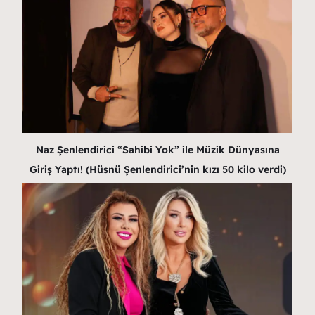
Naz Şenlendirici “Sahibi Yok” ile Müzik Dünyasına
Giriş Yaptı! (Hüsnü Şenlendirici’nin kızı 50 kilo verdi)