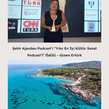
Şehir Ajandası Podcast’i “Yılın En İyi Kültür Sanat
Podcast’i” Ödülü – Gizem Ertürk