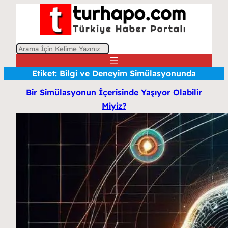
A
r
Etiket:
Bilgi ve Deneyim Simülasyonunda
a
Bir Simülasyonun İçerisinde Yaşıyor Olabilir
Miyiz?