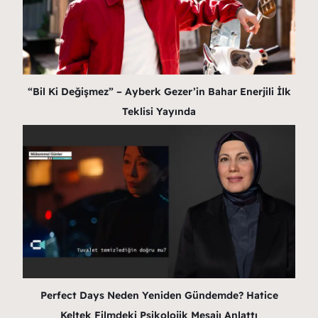
“Bil Ki Değişmez” – Ayberk Gezer’in Bahar Enerjili İlk
Teklisi Yayında
Perfect Days Neden Yeniden Gündemde? Hatice
Keltek Filmdeki Psikolojik Mesajı Anlattı