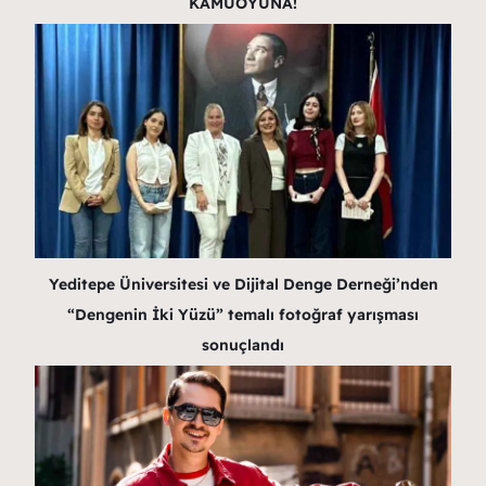
KAMUOYUNA!
Yeditepe Üniversitesi ve Dijital Denge Derneği’nden
“Dengenin İki Yüzü” temalı fotoğraf yarışması
sonuçlandı