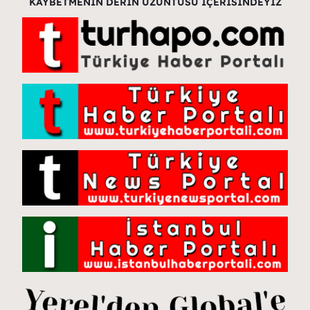
KAYBETMENİN DERİN ÜZÜNTÜSÜ İÇERİSİNDEYİZ