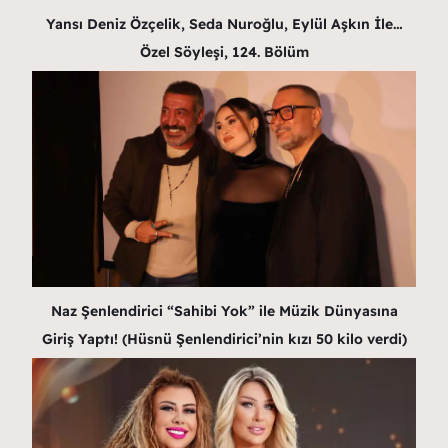
Yansı Deniz Özçelik, Seda Nuroğlu, Eylül Aşkın İle…
Özel Söyleşi, 124. Bölüm
Naz Şenlendirici “Sahibi Yok” ile Müzik Dünyasına
Giriş Yaptı! (Hüsnü Şenlendirici’nin kızı 50 kilo verdi)