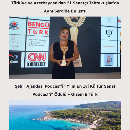
Türkiye ve Azerbaycan’dan 21 Sanatçı Tahtakuşlar’da
Aynı Sergide Buluştu
Şehir Ajandası Podcast’i “Yılın En İyi Kültür Sanat
Podcast’i” Ödülü – Gizem Ertürk