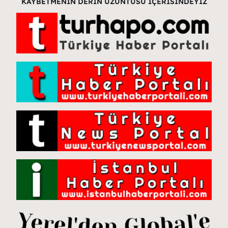
KAYBETMENİN DERİN ÜZÜNTÜSÜ İÇERİSİNDEYİZ