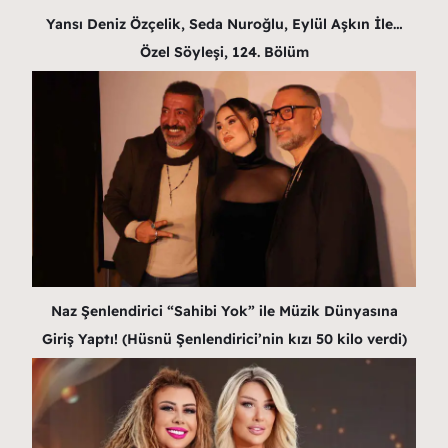
Yansı Deniz Özçelik, Seda Nuroğlu, Eylül Aşkın İle…
Özel Söyleşi, 124. Bölüm
Naz Şenlendirici “Sahibi Yok” ile Müzik Dünyasına
Giriş Yaptı! (Hüsnü Şenlendirici’nin kızı 50 kilo verdi)