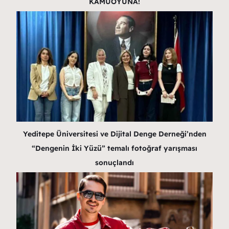
KAMUOYUNA!
Yeditepe Üniversitesi ve Dijital Denge Derneği’nden
“Dengenin İki Yüzü” temalı fotoğraf yarışması
sonuçlandı