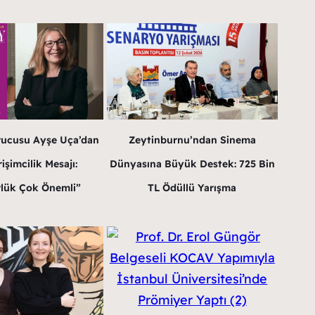
rucusu Ayşe Uça’dan
Zeytinburnu’ndan Sinema
işimcilik Mesajı:
Dünyasına Büyük Destek: 725 Bin
lük Çok Önemli”
TL Ödüllü Yarışma