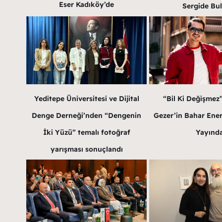
Eser Kadıköy’de
Sergide Bu
Yeditepe Üniversitesi ve Dijital
“Bil Ki Değişmez
Denge Derneği’nden “Dengenin
Gezer’in Bahar Enerji
İki Yüzü” temalı fotoğraf
Yayınd
yarışması sonuçlandı