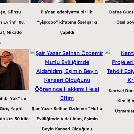
eşe, Günsu
Pia’dan edebiyatta bir ilk:
Defne Güçsa
 Evrim’i 88.
“Şişkooo” kitabına özel şarkı
Özel Söy
at, Mikado
yapıldı
m
Kentsel Dön
hibi Yok” ile
Kimliğin
Şair Yazar Selhan Özdemir: “Mutlu
iriş Yaptı!
Uzmanlar
Evliliğimde Aldatıldım, Eşimin
in kızı 50 kilo
Beyin Kanseri Olduğunu