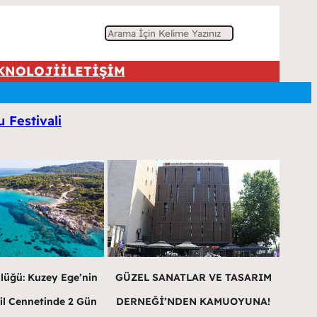
A
r
KNOLOJİ
İLETİŞİM
a
u Festivali
lüğü: Kuzey Ege’nin
GÜZEL SANATLAR VE TASARIM
il Cennetinde 2 Gün
DERNEĞİ’NDEN KAMUOYUNA!