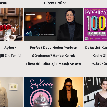
luştu
– Gizem Ertürk
” – Ayberk
Perfect Days Neden Yeniden
Datassist Ku
li İlk Teklisi
Gündemde? Hatice Keltek
Kadın Gir
a
Filmdeki Psikolojik Mesajı Anlattı
“Görünür