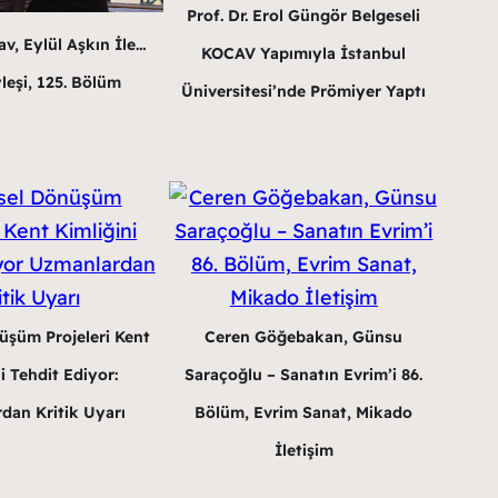
Prof. Dr. Erol Güngör Belgeseli
v, Eylül Aşkın İle…
KOCAV Yapımıyla İstanbul
leşi, 125. Bölüm
Üniversitesi’nde Prömiyer Yaptı
üşüm Projeleri Kent
Ceren Göğebakan, Günsu
i Tehdit Ediyor:
Saraçoğlu – Sanatın Evrim’i 86.
dan Kritik Uyarı
Bölüm, Evrim Sanat, Mikado
İletişim