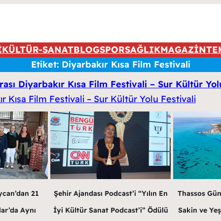
İ
KÜLTÜR-SANAT
BLOG
SPOR
SAĞLIK
MAGAZİN
TE
Etiket:
Diyarbakır Kısa Film Festivali
rası Diyarbakır Kısa Film Festivali – Sur Kültür Yol
ycan’dan 21
Şehir Ajandası Podcast’i “Yılın En
Thassos Gün
lar’da Aynı
İyi Kültür Sanat Podcast’i” Ödülü
Sakin ve Yeş