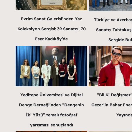
Evrim Sanat Galerisi’nden Yaz
Türkiye ve Azerba
Koleksiyon Sergisi: 39 Sanatçı, 70
Sanatçı Tahtakuş
Eser Kadıköy’de
Sergide Bu
Yeditepe Üniversitesi ve Dijital
“Bil Ki Değişmez
Denge Derneği’nden “Dengenin
Gezer’in Bahar Enerji
İki Yüzü” temalı fotoğraf
Yayınd
yarışması sonuçlandı