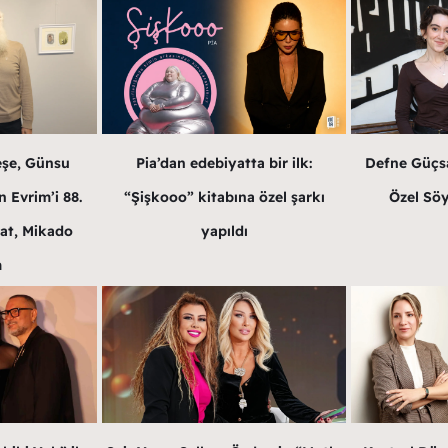
eşe, Günsu
Pia’dan edebiyatta bir ilk:
Defne Güçsa
 Evrim’i 88.
“Şişkooo” kitabına özel şarkı
Özel Söy
at, Mikado
yapıldı
m