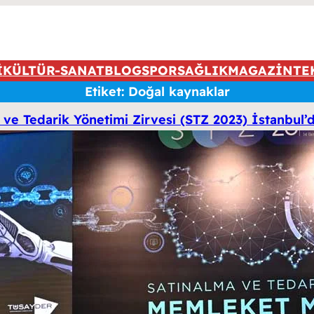
İ
KÜLTÜR-SANAT
BLOG
SPOR
SAĞLIK
MAGAZİN
TE
Etiket:
Doğal kaynaklar
 ve Tedarik Yönetimi Zirvesi (STZ 2023) İstanbul’