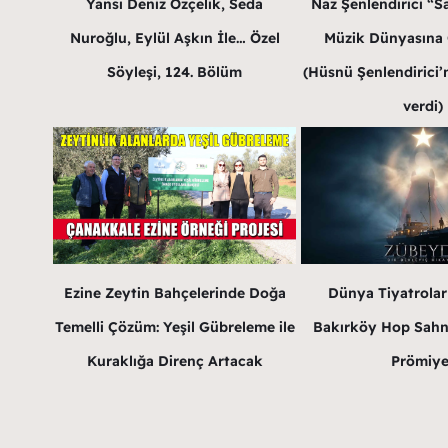
Yansı Deniz Özçelik, Seda
Naz Şenlendirici “Sa
Nuroğlu, Eylül Aşkın İle… Özel
Müzik Dünyasına G
Söyleşi, 124. Bölüm
(Hüsnü Şenlendirici’n
verdi)
Ezine Zeytin Bahçelerinde Doğa
Dünya Tiyatrola
Temelli Çözüm: Yeşil Gübreleme ile
Bakırköy Hop Sahn
Kuraklığa Direnç Artacak
Prömiye