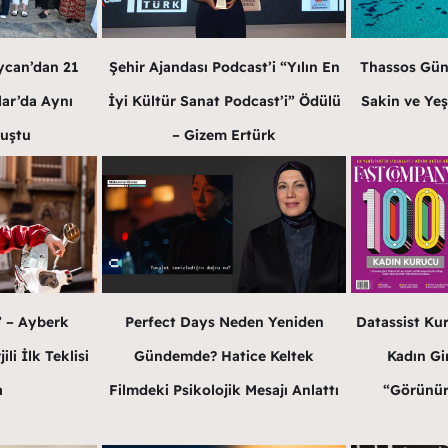
ycan’dan 21
Şehir Ajandası Podcast’i “Yılın En
Thassos Gün
lar’da Aynı
İyi Kültür Sanat Podcast’i” Ödülü
Sakin ve Yeş
luştu
– Gizem Ertürk
” – Ayberk
Perfect Days Neden Yeniden
Datassist Ku
li İlk Teklisi
Gündemde? Hatice Keltek
Kadın Gir
a
Filmdeki Psikolojik Mesajı Anlattı
“Görünür