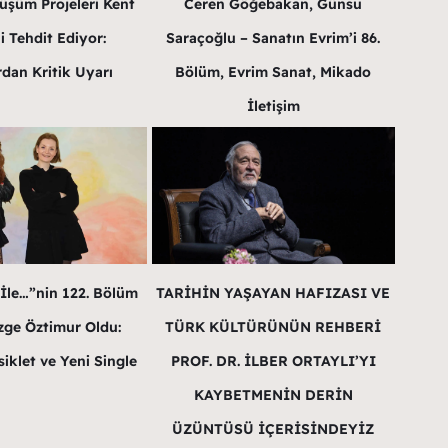
üşüm Projeleri Kent
Ceren Göğebakan, Günsu
i Tehdit Ediyor:
Saraçoğlu – Sanatın Evrim’i 86.
dan Kritik Uyarı
Bölüm, Evrim Sanat, Mikado
İletişim
 İle…”nin 122. Bölüm
TARİHİN YAŞAYAN HAFIZASI VE
ge Öztimur Oldu:
TÜRK KÜLTÜRÜNÜN REHBERİ
iklet ve Yeni Single
PROF. DR. İLBER ORTAYLI’YI
KAYBETMENİN DERİN
ÜZÜNTÜSÜ İÇERİSİNDEYİZ