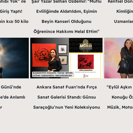
hibi Yok” ile
Şair Yazar Selhan Özdemir: “Mutlu
Kentsel Dön
iriş Yaptı!
Evliliğimde Aldatıldım, Eşimin
Kimliğin
in kızı 50 kilo
Beyin Kanseri Olduğunu
Uzmanlar
Öğrenince Hakkımı Helal Ettim”
r Günü’nde
Ankara Sanat Fuarı’nda Fırça
“Eylül Aşkın
e’de Anlamlı
Sanat Galerisi Standı: Günsu
Konuğu Öz
r
Saraçoğlu’nun Yeni Koleksiyonu
Müzik, Motos