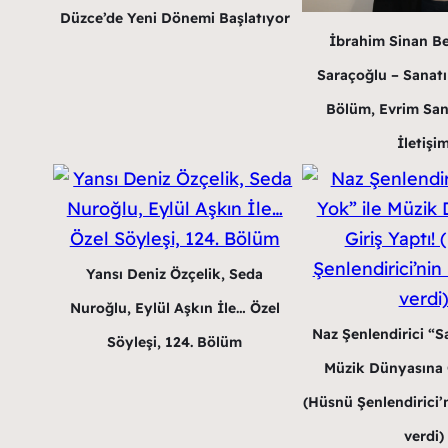
Düzce’de Yeni Dönemi Başlatıyor
İbrahim Sinan B
Saraçoğlu – Sanatın
Bölüm, Evrim San
İletişi
Yansı Deniz Özçelik, Seda
Nuroğlu, Eylül Aşkın İle… Özel
Naz Şenlendirici “Sa
Söyleşi, 124. Bölüm
Müzik Dünyasına G
(Hüsnü Şenlendirici’n
verdi)