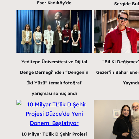
Eser Kadıköy’de
Sergide Bu
Yeditepe Üniversitesi ve Dijital
“Bil Ki Değişmez
Denge Derneği’nden “Dengenin
Gezer’in Bahar Enerji
İki Yüzü” temalı fotoğraf
Yayınd
yarışması sonuçlandı
10 Milyar TL’lik D Şehir Projesi