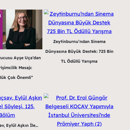
Zeytinburnu’ndan Sinema
Dünyasına Büyük Destek: 725 Bin
rucusu Ayşe Uça’dan
TL Ödüllü Yarışma
işimcilik Mesajı:
lük Çok Önemli”
v, Eylül Aşkın İle…