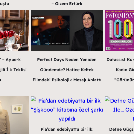
– Gizem Ertürk
luştu
Perfect Days Neden Yeniden
” – Ayberk
Datassist Ku
Gündemde? Hatice Keltek
li İlk Teklisi
Kadın Gir
Filmdeki Psikolojik Mesajı Anlattı
a
“Görünür
Pia’dan edebiyatta bir ilk:
Defne Güçsa