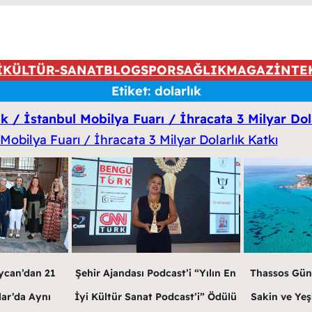
İ
KÜLTÜR-SANAT
BLOG
SPOR
SAĞLIK
MAGAZİN
TE
Etiket:
dolarlık
k / İstanbul Mobilya Fuarı / İhracata 3 Milyar Dol
Şehir Ajandası Podcast’i “Yılın En
ycan’dan 21
Thassos Gün
İyi Kültür Sanat Podcast’i” Ödülü
lar’da Aynı
Sakin ve Yeş