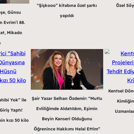
“Şişkooo” kitabına özel şarkı
Özel Söy
eşe, Günsu
yapıldı
 Evrim’i 88.
at, Mikado
m
Kentsel Dön
Şair Yazar Selhan Özdemir: “Mutlu
hibi Yok” ile
Kimliğin
Evliliğimde Aldatıldım, Eşimin
iriş Yaptı!
Uzmanlar
Beyin Kanseri Olduğunu
in kızı 50 kilo
Öğrenince Hakkımı Helal Ettim”