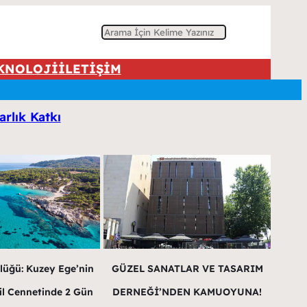
A
r
KNOLOJİ
İLETİŞİM
a
arlık Katkı
lüğü: Kuzey Ege’nin
GÜZEL SANATLAR VE TASARIM
il Cennetinde 2 Gün
DERNEĞİ’NDEN KAMUOYUNA!