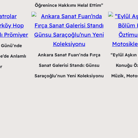
Öğrenince Hakkımı Helal Ettim”
r Günü’nde
Ankara Sanat Fuarı’nda Fırça
“Eylül Aşkın
e’de Anlamlı
Sanat Galerisi Standı: Günsu
Konuğu Öz
r
Saraçoğlu’nun Yeni Koleksiyonu
Müzik, Motos