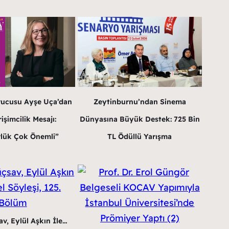
rucusu Ayşe Uça’dan
Zeytinburnu’ndan Sinema
işimcilik Mesajı:
Dünyasına Büyük Destek: 725 Bin
lük Çok Önemli”
TL Ödüllü Yarışma
v, Eylül Aşkın İle…