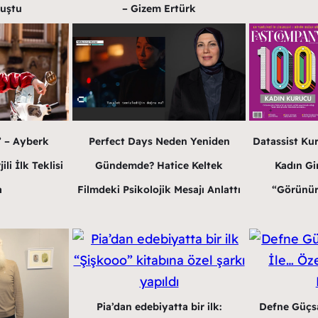
luştu
– Gizem Ertürk
” – Ayberk
Perfect Days Neden Yeniden
Datassist Ku
li İlk Teklisi
Gündemde? Hatice Keltek
Kadın Gir
a
Filmdeki Psikolojik Mesajı Anlattı
“Görünür
Pia’dan edebiyatta bir ilk:
Defne Güçsa