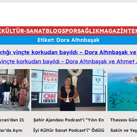
İ
KÜLTÜR-SANAT
BLOG
SPOR
SAĞLIK
MAGAZİN
TE
Etiket:
Dora Altınbaşak
ıktığı vinçte korkudan bayıldı – Dora Altınbaşak 
ycan’dan 21
Şehir Ajandası Podcast’i “Yılın En
Thassos Gün
lar’da Aynı
İyi Kültür Sanat Podcast’i” Ödülü
Sakin ve Yeş