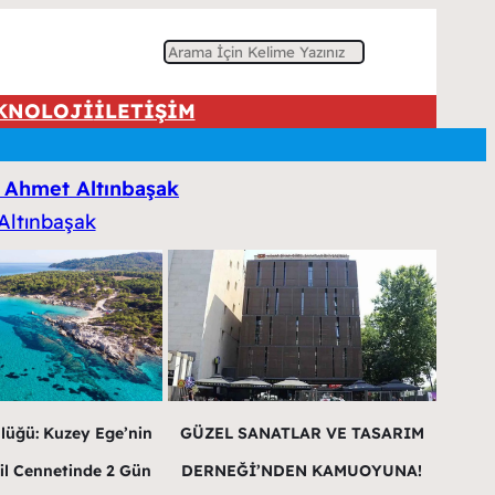
A
r
KNOLOJİ
İLETİŞİM
a
ve Ahmet Altınbaşak
lüğü: Kuzey Ege’nin
GÜZEL SANATLAR VE TASARIM
il Cennetinde 2 Gün
DERNEĞİ’NDEN KAMUOYUNA!