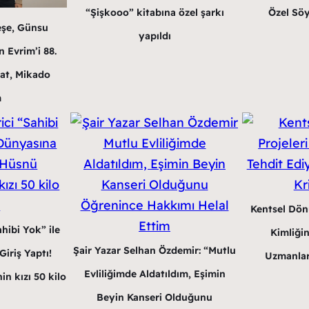
“Şişkooo” kitabına özel şarkı
Özel Söy
eşe, Günsu
yapıldı
 Evrim’i 88.
at, Mikado
m
Kentsel Dön
hibi Yok” ile
Kimliğin
Şair Yazar Selhan Özdemir: “Mutlu
iriş Yaptı!
Uzmanlar
Evliliğimde Aldatıldım, Eşimin
in kızı 50 kilo
Beyin Kanseri Olduğunu