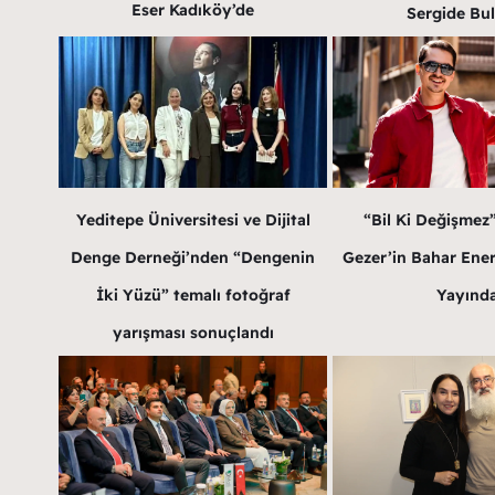
Eser Kadıköy’de
Sergide Bu
Yeditepe Üniversitesi ve Dijital
“Bil Ki Değişmez
Denge Derneği’nden “Dengenin
Gezer’in Bahar Enerji
İki Yüzü” temalı fotoğraf
Yayınd
yarışması sonuçlandı