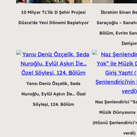
10 Milyar TL’lik D Şehir Projesi
İbrahim Sinan B
Düzce’de Yeni Dönemi Başlatıyor
Saraçoğlu – Sanatın
Bölüm, Evrim San
İletişi
Yansı Deniz Özçelik, Seda
Nuroğlu, Eylül Aşkın İle… Özel
Naz Şenlendirici “Sa
Söyleşi, 124. Bölüm
Müzik Dünyasına G
(Hüsnü Şenlendirici’n
verdi)