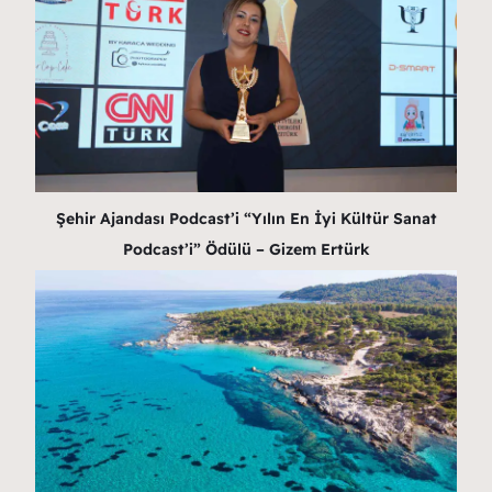
Şehir Ajandası Podcast’i “Yılın En İyi Kültür Sanat
Podcast’i” Ödülü – Gizem Ertürk