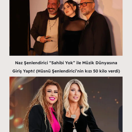
Naz Şenlendirici “Sahibi Yok” ile Müzik Dünyasına
Giriş Yaptı! (Hüsnü Şenlendirici’nin kızı 50 kilo verdi)