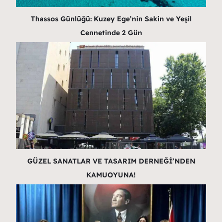
Thassos Günlüğü: Kuzey Ege’nin Sakin ve Yeşil
Cennetinde 2 Gün
GÜZEL SANATLAR VE TASARIM DERNEĞİ’NDEN
KAMUOYUNA!