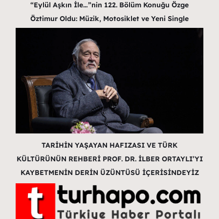
“Eylül Aşkın İle…”nin 122. Bölüm Konuğu Özge
Öztimur Oldu: Müzik, Motosiklet ve Yeni Single
TARİHİN YAŞAYAN HAFIZASI VE TÜRK
KÜLTÜRÜNÜN REHBERİ PROF. DR. İLBER ORTAYLI’YI
KAYBETMENİN DERİN ÜZÜNTÜSÜ İÇERİSİNDEYİZ