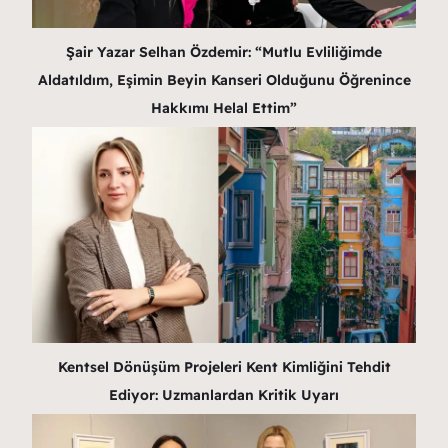
Şair Yazar Selhan Özdemir: “Mutlu Evliliğimde
Aldatıldım, Eşimin Beyin Kanseri Olduğunu Öğrenince
Hakkımı Helal Ettim”
Kentsel Dönüşüm Projeleri Kent Kimliğini Tehdit
Ediyor: Uzmanlardan Kritik Uyarı