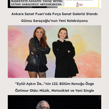
Ankara Sanat Fuarı’nda Fırça Sanat Galerisi Standı:
Günsu Saraçoğlu’nun Yeni Koleksiyonu
“Eylül Aşkın İle…”nin 122. Bölüm Konuğu Özge
Öztimur Oldu: Müzik, Motosiklet ve Yeni Single