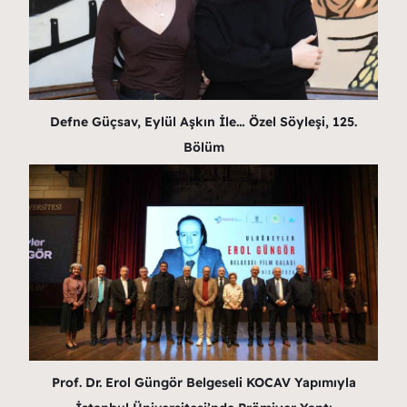
Defne Güçsav, Eylül Aşkın İle… Özel Söyleşi, 125.
Bölüm
Prof. Dr. Erol Güngör Belgeseli KOCAV Yapımıyla