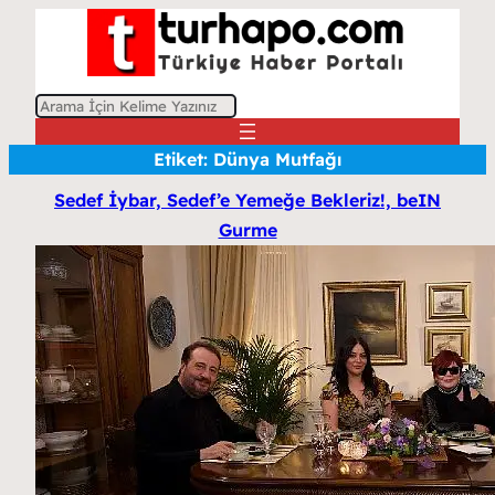
A
r
Etiket:
Dünya Mutfağı
a
Sedef İybar, Sedef’e Yemeğe Bekleriz!, beIN
Gurme