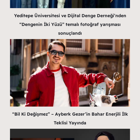
Yeditepe Üniversitesi ve Dijital Denge Derneği’nden
“Dengenin İki Yüzü” temalı fotoğraf yarışması
sonuçlandı
“Bil Ki Değişmez” – Ayberk Gezer’in Bahar Enerjili İlk
Teklisi Yayında