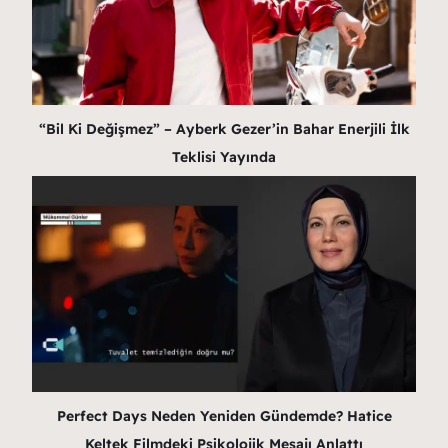
“Bil Ki Değişmez” – Ayberk Gezer’in Bahar Enerjili İlk
Teklisi Yayında
Perfect Days Neden Yeniden Gündemde? Hatice
Keltek Filmdeki Psikolojik Mesajı Anlattı