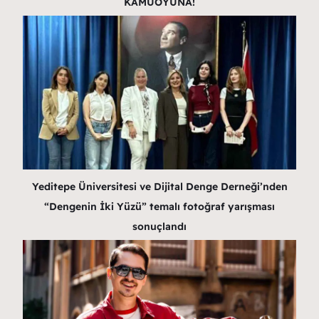
KAMUOYUNA!
Yeditepe Üniversitesi ve Dijital Denge Derneği’nden
“Dengenin İki Yüzü” temalı fotoğraf yarışması
sonuçlandı