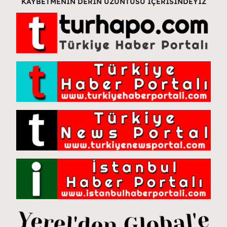
KAYBETMENİN DERİN ÜZÜNTÜSÜ İÇERİSİNDEYİZ