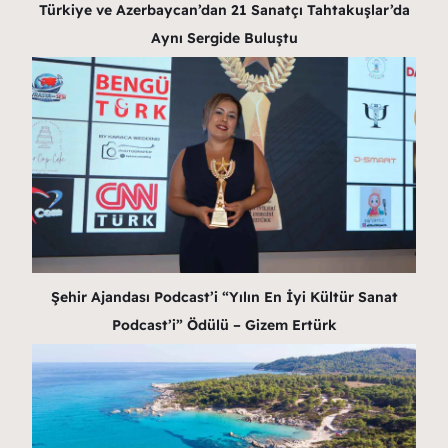
Türkiye ve Azerbaycan’dan 21 Sanatçı Tahtakuşlar’da
Aynı Sergide Buluştu
Şehir Ajandası Podcast’i “Yılın En İyi Kültür Sanat
Podcast’i” Ödülü – Gizem Ertürk