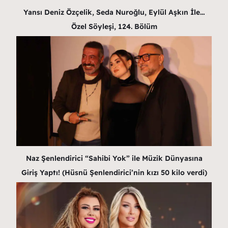
Yansı Deniz Özçelik, Seda Nuroğlu, Eylül Aşkın İle…
Özel Söyleşi, 124. Bölüm
Naz Şenlendirici “Sahibi Yok” ile Müzik Dünyasına
Giriş Yaptı! (Hüsnü Şenlendirici’nin kızı 50 kilo verdi)