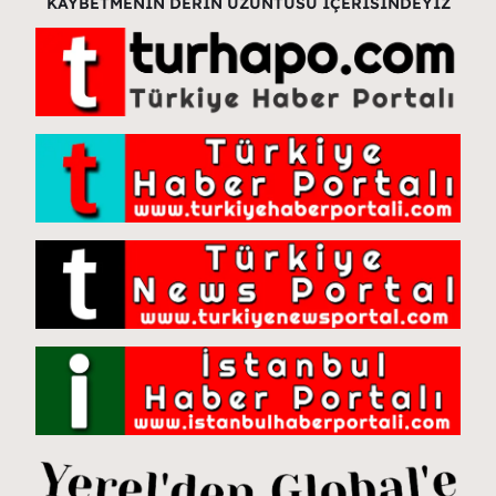
KAYBETMENİN DERİN ÜZÜNTÜSÜ İÇERİSİNDEYİZ