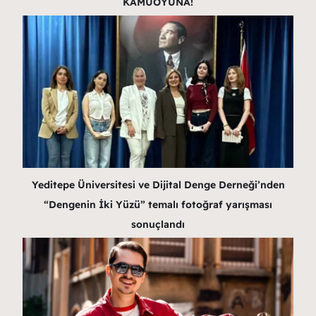
KAMUOYUNA!
Yeditepe Üniversitesi ve Dijital Denge Derneği’nden
“Dengenin İki Yüzü” temalı fotoğraf yarışması
sonuçlandı