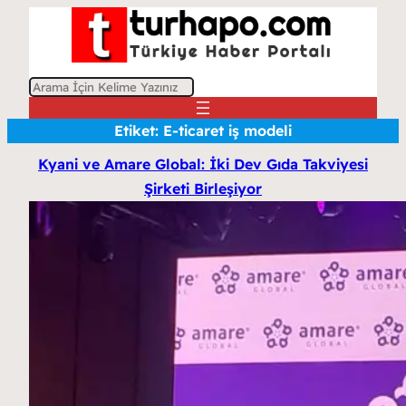
A
r
Etiket:
E-ticaret iş modeli
a
Kyani ve Amare Global: İki Dev Gıda Takviyesi
Şirketi Birleşiyor