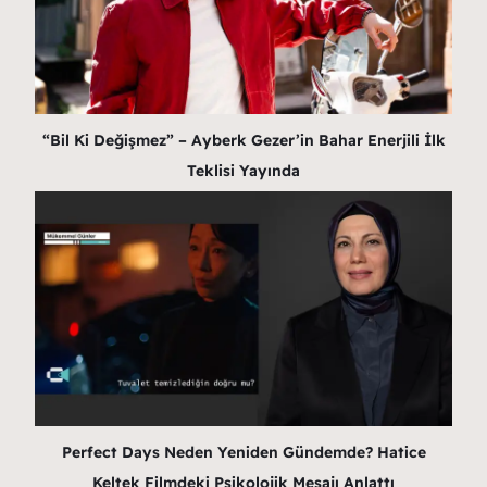
“Bil Ki Değişmez” – Ayberk Gezer’in Bahar Enerjili İlk
Teklisi Yayında
Perfect Days Neden Yeniden Gündemde? Hatice
Keltek Filmdeki Psikolojik Mesajı Anlattı