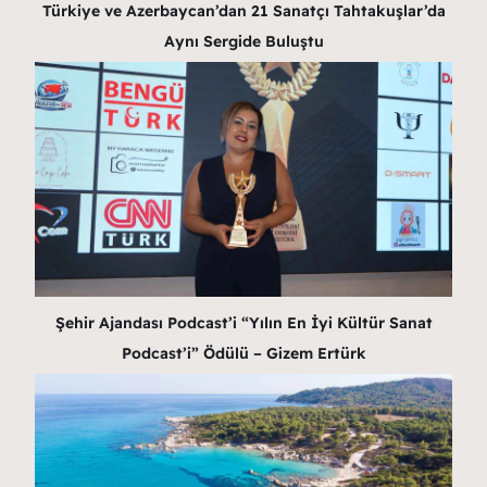
Türkiye ve Azerbaycan’dan 21 Sanatçı Tahtakuşlar’da
Aynı Sergide Buluştu
Şehir Ajandası Podcast’i “Yılın En İyi Kültür Sanat
Podcast’i” Ödülü – Gizem Ertürk