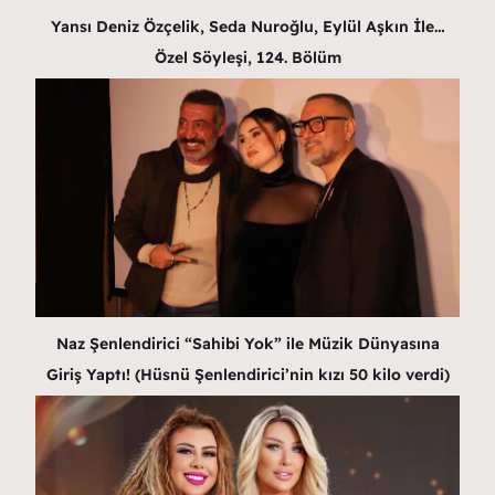
Yansı Deniz Özçelik, Seda Nuroğlu, Eylül Aşkın İle…
Özel Söyleşi, 124. Bölüm
Naz Şenlendirici “Sahibi Yok” ile Müzik Dünyasına
Giriş Yaptı! (Hüsnü Şenlendirici’nin kızı 50 kilo verdi)