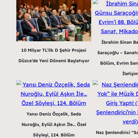
İbrahim Sinan B
10 Milyar TL’lik D Şehir Projesi
Saraçoğlu – Sanatın
Düzce’de Yeni Dönemi Başlatıyor
Bölüm, Evrim San
İletişi
Yansı Deniz Özçelik, Seda
Nuroğlu, Eylül Aşkın İle… Özel
Naz Şenlendirici “Sa
Söyleşi, 124. Bölüm