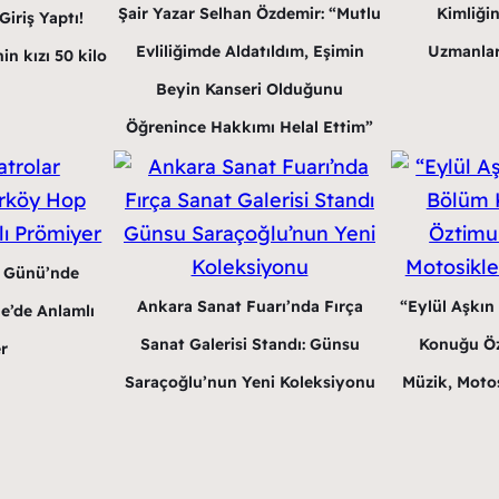
Şair Yazar Selhan Özdemir: “Mutlu
Kimliğin
iriş Yaptı!
Evliliğimde Aldatıldım, Eşimin
Uzmanlar
in kızı 50 kilo
Beyin Kanseri Olduğunu
Öğrenince Hakkımı Helal Ettim”
r Günü’nde
Ankara Sanat Fuarı’nda Fırça
“Eylül Aşkın
e’de Anlamlı
Sanat Galerisi Standı: Günsu
Konuğu Öz
r
Saraçoğlu’nun Yeni Koleksiyonu
Müzik, Motos