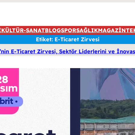
İ
KÜLTÜR-SANAT
BLOG
SPOR
SAĞLIK
MAGAZİN
TE
Etiket:
E-Ticaret Zirvesi
nin E-Ticaret Zirvesi, Sektör Liderlerini ve İnov