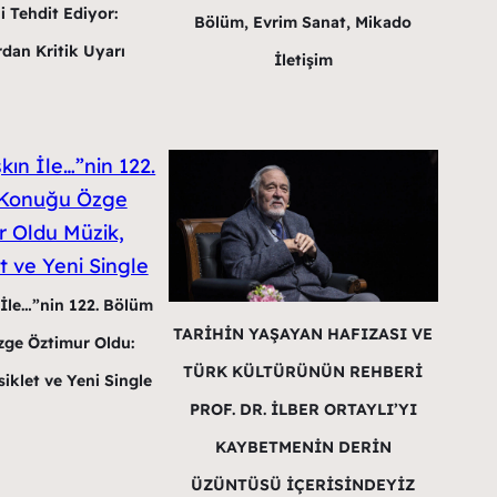
i Tehdit Ediyor:
Bölüm, Evrim Sanat, Mikado
dan Kritik Uyarı
İletişim
 İle…”nin 122. Bölüm
TARİHİN YAŞAYAN HAFIZASI VE
ge Öztimur Oldu:
TÜRK KÜLTÜRÜNÜN REHBERİ
iklet ve Yeni Single
PROF. DR. İLBER ORTAYLI’YI
KAYBETMENİN DERİN
ÜZÜNTÜSÜ İÇERİSİNDEYİZ