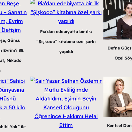
Pia’dan edebiyatta bir ilk:
eşe, Günsu
“Şişkooo” kitabına özel şarkı
Defne Güçsa
 Evrim’i 88.
yapıldı
Özel Söy
at, Mikado
m
Kentsel Dön
hibi Yok” ile