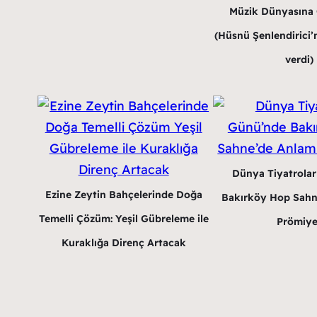
Müzik Dünyasına G
(Hüsnü Şenlendirici’n
verdi)
Dünya Tiyatrola
Ezine Zeytin Bahçelerinde Doğa
Bakırköy Hop Sahn
Temelli Çözüm: Yeşil Gübreleme ile
Prömiye
Kuraklığa Direnç Artacak