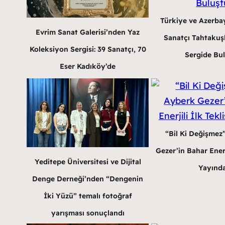
Türkiye ve Azerba
Evrim Sanat Galerisi’nden Yaz
Sanatçı Tahtakuş
Koleksiyon Sergisi: 39 Sanatçı, 70
Sergide Bu
Eser Kadıköy’de
“Bil Ki Değişmez
Gezer’in Bahar Enerji
Yeditepe Üniversitesi ve Dijital
Yayınd
Denge Derneği’nden “Dengenin
İki Yüzü” temalı fotoğraf
yarışması sonuçlandı