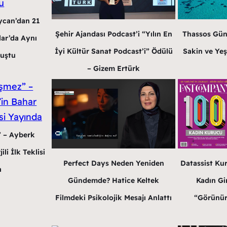
ycan’dan 21
Şehir Ajandası Podcast’i “Yılın En
Thassos Gün
lar’da Aynı
İyi Kültür Sanat Podcast’i” Ödülü
Sakin ve Yeş
luştu
– Gizem Ertürk
” – Ayberk
li İlk Teklisi
Perfect Days Neden Yeniden
Datassist Ku
a
Gündemde? Hatice Keltek
Kadın Gir
Filmdeki Psikolojik Mesajı Anlattı
“Görünür