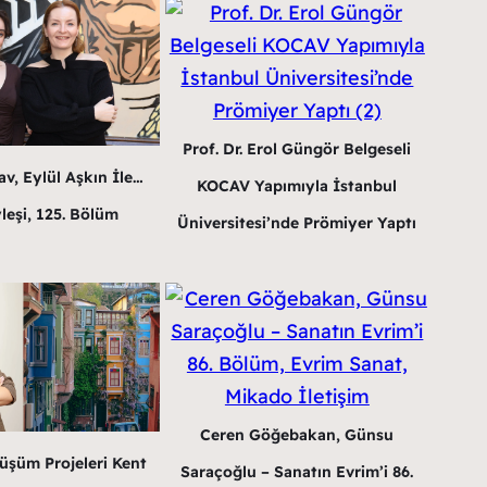
Prof. Dr. Erol Güngör Belgeseli
v, Eylül Aşkın İle…
KOCAV Yapımıyla İstanbul
leşi, 125. Bölüm
Üniversitesi’nde Prömiyer Yaptı
Ceren Göğebakan, Günsu
üşüm Projeleri Kent
Saraçoğlu – Sanatın Evrim’i 86.