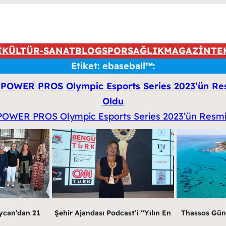
İ
KÜLTÜR-SANAT
BLOG
SPOR
SAĞLIK
MAGAZİN
TE
Etiket:
ebaseball™:
OWER PROS Olympic Esports Series 2023’ün Resm
Oldu
Şehir Ajandası Podcast’i “Yılın En
ycan’dan 21
Thassos Gün