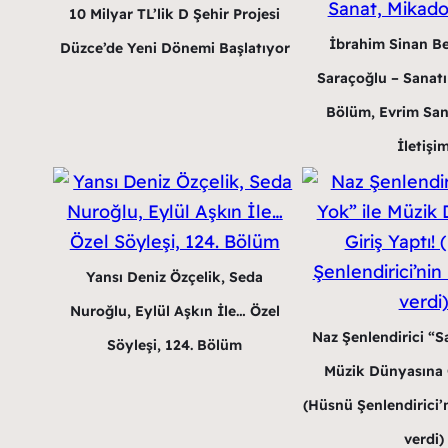
10 Milyar TL’lik D Şehir Projesi
İbrahim Sinan B
Düzce’de Yeni Dönemi Başlatıyor
Saraçoğlu – Sanatın
Bölüm, Evrim San
İletişi
Yansı Deniz Özçelik, Seda
Nuroğlu, Eylül Aşkın İle… Özel
Naz Şenlendirici “Sa
Söyleşi, 124. Bölüm
Müzik Dünyasına G
(Hüsnü Şenlendirici’n
verdi)