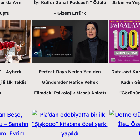
İyi Kültür Sanat Podcast’i” Ödülü
lar’da Aynı
Sakin ve Yeş
– Gizem Ertürk
luştu
Perfect Days Neden Yeniden
” – Ayberk
Datassist Ku
Gündemde? Hatice Keltek
li İlk Teklisi
Kadın Gir
Filmdeki Psikolojik Mesajı Anlattı
a
“Görünür