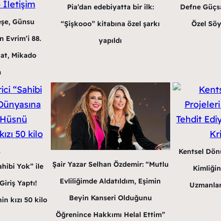
Pia’dan edebiyatta bir ilk:
Defne Güçsa
eşe, Günsu
“Şişkooo” kitabına özel şarkı
Özel Söy
 Evrim’i 88.
yapıldı
at, Mikado
m
Kentsel Dön
Şair Yazar Selhan Özdemir: “Mutlu
hibi Yok” ile
Kimliğin
Evliliğimde Aldatıldım, Eşimin
iriş Yaptı!
Uzmanlar
Beyin Kanseri Olduğunu
in kızı 50 kilo
Öğrenince Hakkımı Helal Ettim”