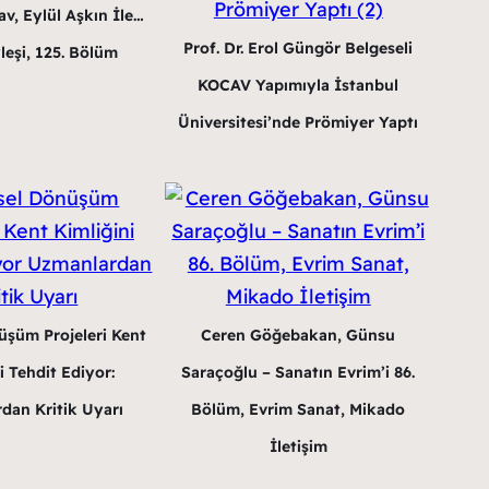
v, Eylül Aşkın İle…
Prof. Dr. Erol Güngör Belgeseli
leşi, 125. Bölüm
KOCAV Yapımıyla İstanbul
Üniversitesi’nde Prömiyer Yaptı
üşüm Projeleri Kent
Ceren Göğebakan, Günsu
i Tehdit Ediyor:
Saraçoğlu – Sanatın Evrim’i 86.
dan Kritik Uyarı
Bölüm, Evrim Sanat, Mikado
İletişim