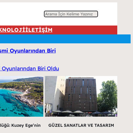
A
r
KNOLOJİ
İLETİŞİM
a
i Oyunlarından Biri
lüğü: Kuzey Ege’nin
GÜZEL SANATLAR VE TASARIM