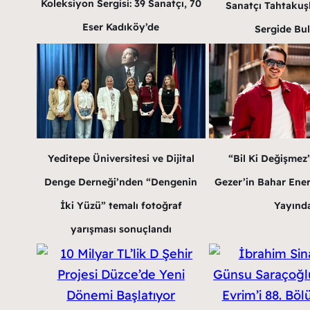
Koleksiyon Sergisi: 39 Sanatçı, 70
Sanatçı Tahtakuş
Eser Kadıköy’de
Sergide Bu
Yeditepe Üniversitesi ve Dijital
“Bil Ki Değişmez
Denge Derneği’nden “Dengenin
Gezer’in Bahar Enerji
İki Yüzü” temalı fotoğraf
Yayınd
yarışması sonuçlandı