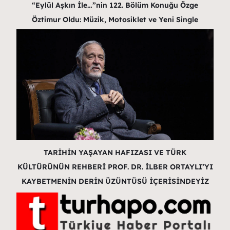
“Eylül Aşkın İle…”nin 122. Bölüm Konuğu Özge
Öztimur Oldu: Müzik, Motosiklet ve Yeni Single
TARİHİN YAŞAYAN HAFIZASI VE TÜRK
KÜLTÜRÜNÜN REHBERİ PROF. DR. İLBER ORTAYLI’YI
KAYBETMENİN DERİN ÜZÜNTÜSÜ İÇERİSİNDEYİZ