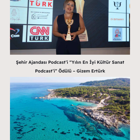
Şehir Ajandası Podcast’i “Yılın En İyi Kültür Sanat
Podcast’i” Ödülü – Gizem Ertürk