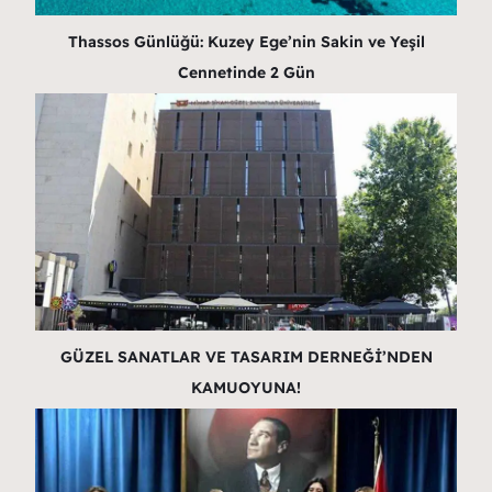
Thassos Günlüğü: Kuzey Ege’nin Sakin ve Yeşil
Cennetinde 2 Gün
GÜZEL SANATLAR VE TASARIM DERNEĞİ’NDEN
KAMUOYUNA!