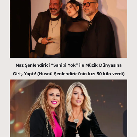
Naz Şenlendirici “Sahibi Yok” ile Müzik Dünyasına
Giriş Yaptı! (Hüsnü Şenlendirici’nin kızı 50 kilo verdi)