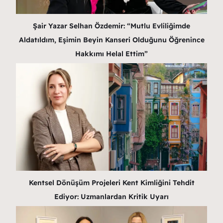
Şair Yazar Selhan Özdemir: “Mutlu Evliliğimde
Aldatıldım, Eşimin Beyin Kanseri Olduğunu Öğrenince
Hakkımı Helal Ettim”
Kentsel Dönüşüm Projeleri Kent Kimliğini Tehdit
Ediyor: Uzmanlardan Kritik Uyarı