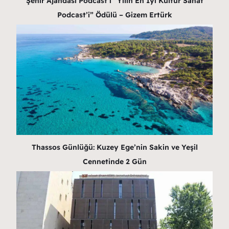
Şehir Ajandası Podcast’i “Yılın En İyi Kültür Sanat
Podcast’i” Ödülü – Gizem Ertürk
Thassos Günlüğü: Kuzey Ege’nin Sakin ve Yeşil
Cennetinde 2 Gün