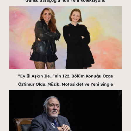
Günsu Saraçoğlu’nun Yeni Koleksiyonu
“Eylül Aşkın İle…”nin 122. Bölüm Konuğu Özge
Öztimur Oldu: Müzik, Motosiklet ve Yeni Single