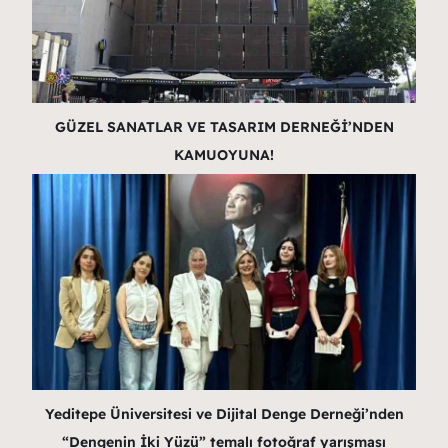
GÜZEL SANATLAR VE TASARIM DERNEĞİ’NDEN
KAMUOYUNA!
Yeditepe Üniversitesi ve Dijital Denge Derneği’nden
“Dengenin İki Yüzü” temalı fotoğraf yarışması