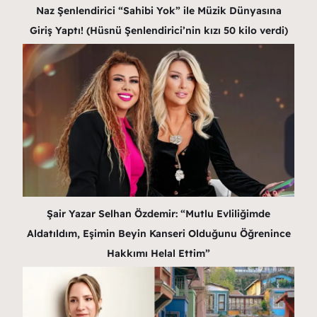
Naz Şenlendirici “Sahibi Yok” ile Müzik Dünyasına
Giriş Yaptı! (Hüsnü Şenlendirici’nin kızı 50 kilo verdi)
Şair Yazar Selhan Özdemir: “Mutlu Evliliğimde
Aldatıldım, Eşimin Beyin Kanseri Olduğunu Öğrenince
Hakkımı Helal Ettim”