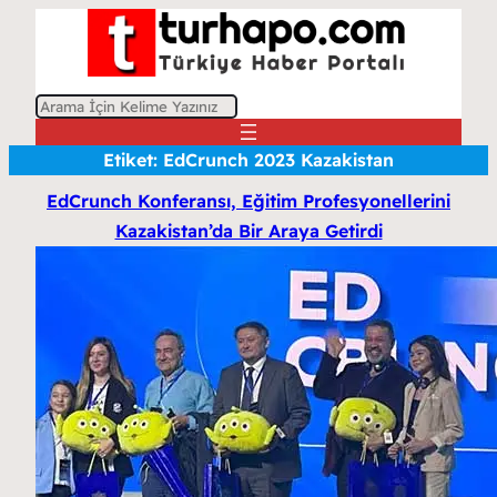
A
r
Etiket:
EdCrunch 2023 Kazakistan
a
EdCrunch Konferansı, Eğitim Profesyonellerini
Kazakistan’da Bir Araya Getirdi