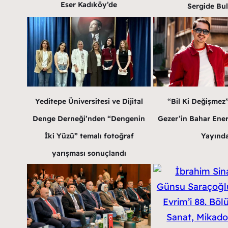
Eser Kadıköy’de
Sergide Bu
Yeditepe Üniversitesi ve Dijital
“Bil Ki Değişmez
Denge Derneği’nden “Dengenin
Gezer’in Bahar Enerji
İki Yüzü” temalı fotoğraf
Yayınd
yarışması sonuçlandı