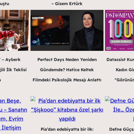
luştu
– Gizem Ertürk
” – Ayberk
Perfect Days Neden Yeniden
Datassist Ku
li İlk Teklisi
Gündemde? Hatice Keltek
Kadın Gir
a
Filmdeki Psikolojik Mesajı Anlattı
“Görünür
Pia’dan edebiyatta bir ilk:
Defne Güçsa