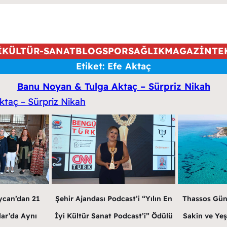
İ
KÜLTÜR-SANAT
BLOG
SPOR
SAĞLIK
MAGAZİN
TE
Etiket:
Efe Aktaç
Banu Noyan & Tulga Aktaç – Sürpriz Nikah
ycan’dan 21
Şehir Ajandası Podcast’i “Yılın En
Thassos Gün
lar’da Aynı
İyi Kültür Sanat Podcast’i” Ödülü
Sakin ve Yeş