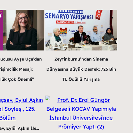
rucusu Ayşe Uça’dan
Zeytinburnu’ndan Sinema
işimcilik Mesajı:
Dünyasına Büyük Destek: 725 Bin
lük Çok Önemli”
TL Ödüllü Yarışma
v, Eylül Aşkın İle…