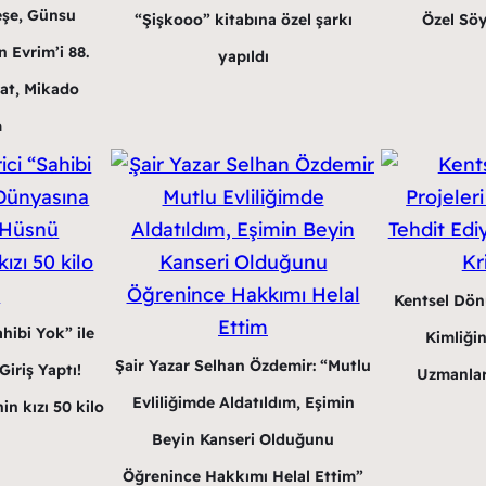
eşe, Günsu
“Şişkooo” kitabına özel şarkı
Özel Söy
 Evrim’i 88.
yapıldı
at, Mikado
m
Kentsel Dön
hibi Yok” ile
Kimliğin
Şair Yazar Selhan Özdemir: “Mutlu
iriş Yaptı!
Uzmanlar
Evliliğimde Aldatıldım, Eşimin
in kızı 50 kilo
Beyin Kanseri Olduğunu
Öğrenince Hakkımı Helal Ettim”