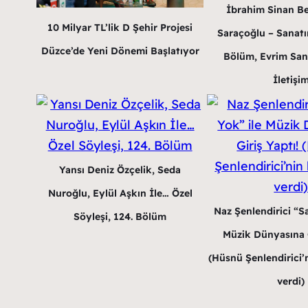
İbrahim Sinan B
10 Milyar TL’lik D Şehir Projesi
Saraçoğlu – Sanatın
Düzce’de Yeni Dönemi Başlatıyor
Bölüm, Evrim San
İletişi
Yansı Deniz Özçelik, Seda
Nuroğlu, Eylül Aşkın İle… Özel
Naz Şenlendirici “Sa
Söyleşi, 124. Bölüm
Müzik Dünyasına G
(Hüsnü Şenlendirici’n
verdi)