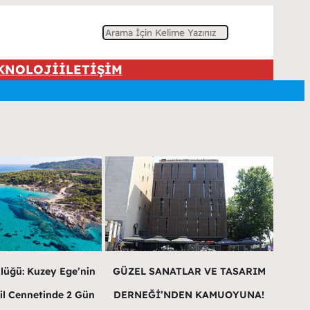
A
r
KNOLOJİ
İLETİŞİM
a
lüğü: Kuzey Ege’nin
GÜZEL SANATLAR VE TASARIM
il Cennetinde 2 Gün
DERNEĞİ’NDEN KAMUOYUNA!