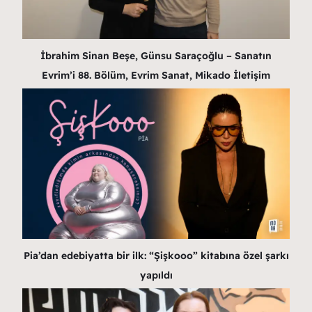
İbrahim Sinan Beşe, Günsu Saraçoğlu – Sanatın
Evrim’i 88. Bölüm, Evrim Sanat, Mikado İletişim
Pia’dan edebiyatta bir ilk: “Şişkooo” kitabına özel şarkı
yapıldı