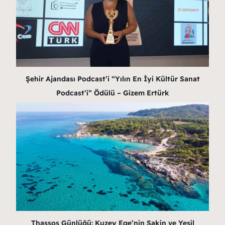
Şehir Ajandası Podcast’i “Yılın En İyi Kültür Sanat
Podcast’i” Ödülü – Gizem Ertürk
Thassos Günlüğü: Kuzey Ege’nin Sakin ve Yeşil