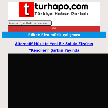
A
r
Etiket:
Efza müzik çalışması
a
Alternatif Müzikte Yeni Bir Soluk: Efza’nın
“Kendileri” Şarkısı Yayında