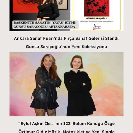
Ankara Sanat Fuarı’nda Fırça Sanat Galerisi Standı:
Günsu Saraçoğlu’nun Yeni Koleksiyonu
“Eylül Aşkın İle…”nin 122. Bölüm Konuğu Özge
Öztimur Oldu: Müzik, Motosiklet ve Yeni Single