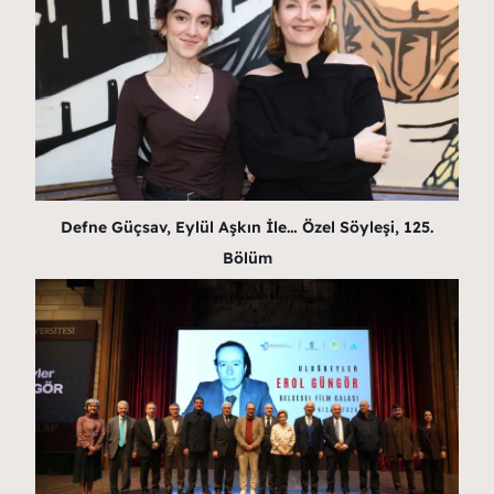
Defne Güçsav, Eylül Aşkın İle… Özel Söyleşi, 125.
Bölüm