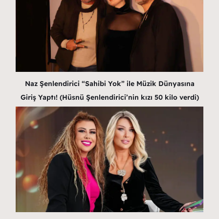
Naz Şenlendirici “Sahibi Yok” ile Müzik Dünyasına
Giriş Yaptı! (Hüsnü Şenlendirici’nin kızı 50 kilo verdi)