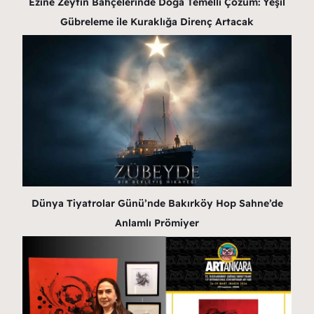
Ezine Zeytin Bahçelerinde Doğa Temelli Çözüm: Yeşil
Gübreleme ile Kuraklığa Direnç Artacak
Dünya Tiyatrolar Günü’nde Bakırköy Hop Sahne’de
Anlamlı Prömiyer