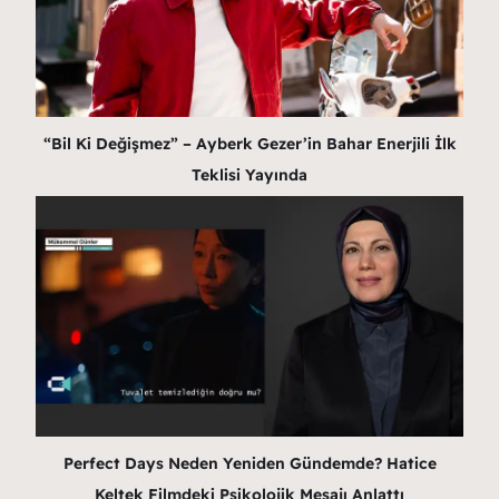
“Bil Ki Değişmez” – Ayberk Gezer’in Bahar Enerjili İlk
Teklisi Yayında
Perfect Days Neden Yeniden Gündemde? Hatice
Keltek Filmdeki Psikolojik Mesajı Anlattı