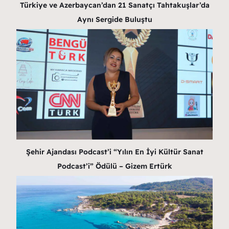
Türkiye ve Azerbaycan’dan 21 Sanatçı Tahtakuşlar’da
Aynı Sergide Buluştu
Şehir Ajandası Podcast’i “Yılın En İyi Kültür Sanat
Podcast’i” Ödülü – Gizem Ertürk