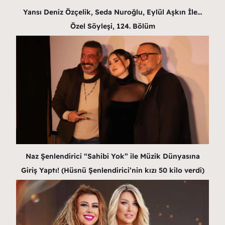
Yansı Deniz Özçelik, Seda Nuroğlu, Eylül Aşkın İle…
Özel Söyleşi, 124. Bölüm
Naz Şenlendirici “Sahibi Yok” ile Müzik Dünyasına
Giriş Yaptı! (Hüsnü Şenlendirici’nin kızı 50 kilo verdi)