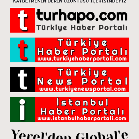
KAYBETMENİN DERİN ÜZÜNTÜSÜ İÇERİSİNDEYİZ