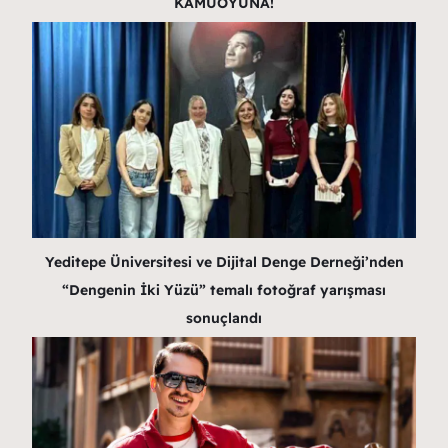
KAMUOYUNA!
Yeditepe Üniversitesi ve Dijital Denge Derneği’nden
“Dengenin İki Yüzü” temalı fotoğraf yarışması
sonuçlandı