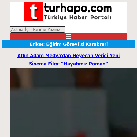
A
r
Etiket:
Eğitim Görevlisi Karakteri
a
Altın Adam Medya’dan Heyecan Verici Yeni
Sinema Film: “Hayatımız Roman”