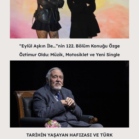
“Eylül Aşkın İle…”nin 122. Bölüm Konuğu Özge
Öztimur Oldu: Müzik, Motosiklet ve Yeni Single
TARİHİN YAŞAYAN HAFIZASI VE TÜRK