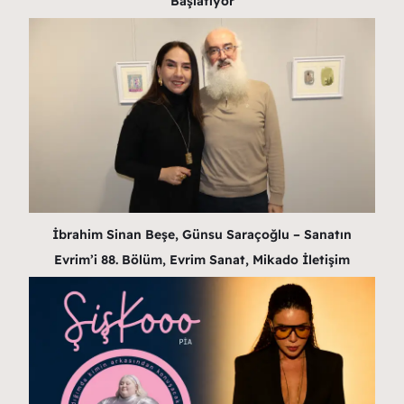
Başlatıyor
İbrahim Sinan Beşe, Günsu Saraçoğlu – Sanatın
Evrim’i 88. Bölüm, Evrim Sanat, Mikado İletişim