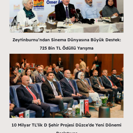
Zeytinburnu’ndan Sinema Dünyasına Büyük Destek:
725 Bin TL Ödüllü Yarışma
10 Milyar TL’lik D Şehir Projesi Düzce’de Yeni Dönemi