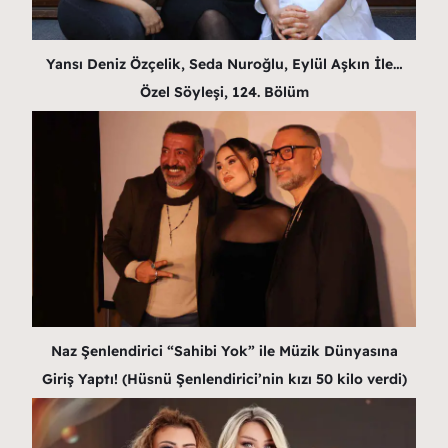
Yansı Deniz Özçelik, Seda Nuroğlu, Eylül Aşkın İle…
Özel Söyleşi, 124. Bölüm
Naz Şenlendirici “Sahibi Yok” ile Müzik Dünyasına
Giriş Yaptı! (Hüsnü Şenlendirici’nin kızı 50 kilo verdi)