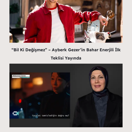
“Bil Ki Değişmez” – Ayberk Gezer’in Bahar Enerjili İlk
Teklisi Yayında