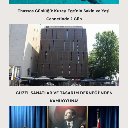
Thassos Günlüğü: Kuzey Ege’nin Sakin ve Yeşil
Cennetinde 2 Gün
GÜZEL SANATLAR VE TASARIM DERNEĞİ’NDEN
KAMUOYUNA!