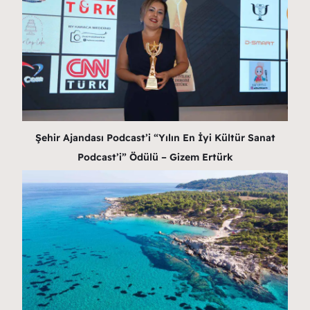
Şehir Ajandası Podcast’i “Yılın En İyi Kültür Sanat
Podcast’i” Ödülü – Gizem Ertürk