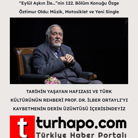
“Eylül Aşkın İle…”nin 122. Bölüm Konuğu Özge
Öztimur Oldu: Müzik, Motosiklet ve Yeni Single
TARİHİN YAŞAYAN HAFIZASI VE TÜRK
KÜLTÜRÜNÜN REHBERİ PROF. DR. İLBER ORTAYLI’YI
KAYBETMENİN DERİN ÜZÜNTÜSÜ İÇERİSİNDEYİZ