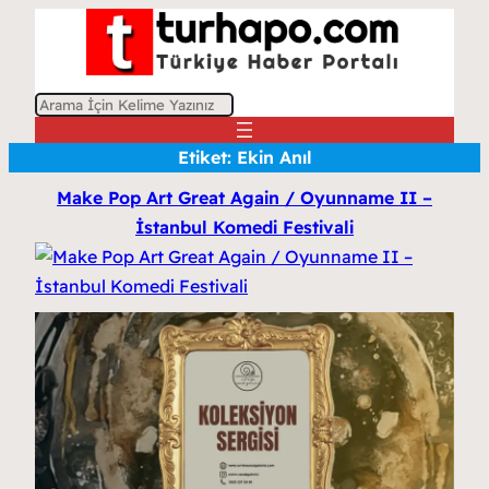
A
r
Etiket:
Ekin Anıl
a
Make Pop Art Great Again / Oyunname II –
İstanbul Komedi Festivali