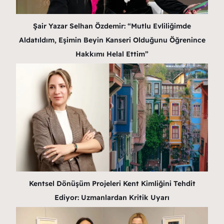
Şair Yazar Selhan Özdemir: “Mutlu Evliliğimde
Aldatıldım, Eşimin Beyin Kanseri Olduğunu Öğrenince
Hakkımı Helal Ettim”
Kentsel Dönüşüm Projeleri Kent Kimliğini Tehdit
Ediyor: Uzmanlardan Kritik Uyarı