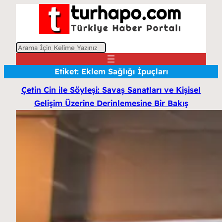
A
r
Etiket:
Eklem Sağlığı İpuçları
a
Çetin Cin ile Söyleşi: Savaş Sanatları ve Kişisel
Gelişim Üzerine Derinlemesine Bir Bakış