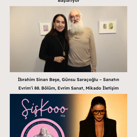
Başlatıyor
İbrahim Sinan Beşe, Günsu Saraçoğlu – Sanatın
Evrim’i 88. Bölüm, Evrim Sanat, Mikado İletişim