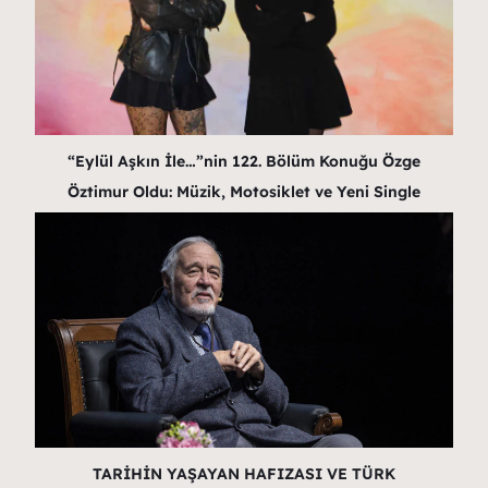
“Eylül Aşkın İle…”nin 122. Bölüm Konuğu Özge
Öztimur Oldu: Müzik, Motosiklet ve Yeni Single
TARİHİN YAŞAYAN HAFIZASI VE TÜRK