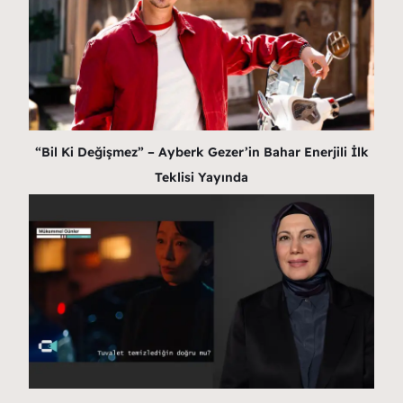
“Bil Ki Değişmez” – Ayberk Gezer’in Bahar Enerjili İlk
Teklisi Yayında