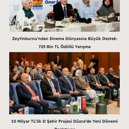
Zeytinburnu’ndan Sinema Dünyasına Büyük Destek:
725 Bin TL Ödüllü Yarışma
10 Milyar TL’lik D Şehir Projesi Düzce’de Yeni Dönemi