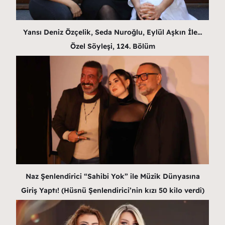
Yansı Deniz Özçelik, Seda Nuroğlu, Eylül Aşkın İle…
Özel Söyleşi, 124. Bölüm
Naz Şenlendirici “Sahibi Yok” ile Müzik Dünyasına
Giriş Yaptı! (Hüsnü Şenlendirici’nin kızı 50 kilo verdi)