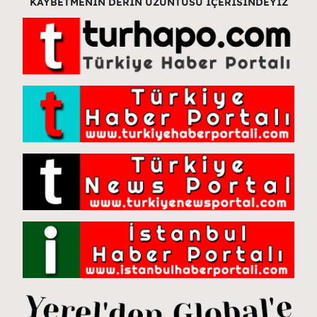
KAYBETMENİN DERİN ÜZÜNTÜSÜ İÇERİSİNDEYİZ