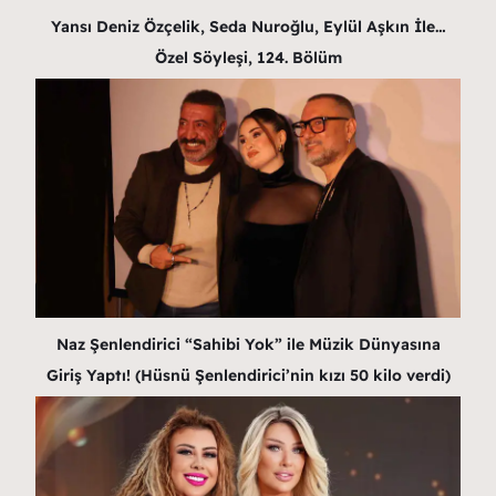
Yansı Deniz Özçelik, Seda Nuroğlu, Eylül Aşkın İle…
Özel Söyleşi, 124. Bölüm
Naz Şenlendirici “Sahibi Yok” ile Müzik Dünyasına
Giriş Yaptı! (Hüsnü Şenlendirici’nin kızı 50 kilo verdi)