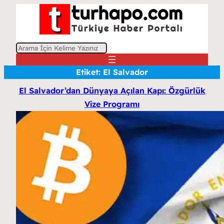
A
r
Etiket:
El Salvador
a
El Salvador’dan Dünyaya Açılan Kapı: Özgürlük
Vize Programı