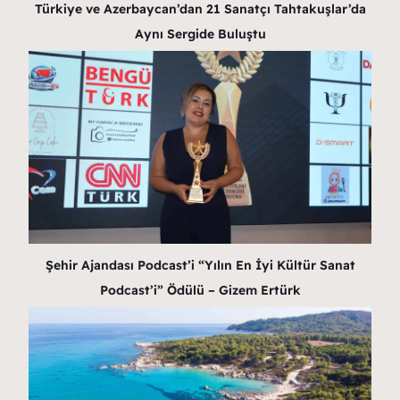
Türkiye ve Azerbaycan’dan 21 Sanatçı Tahtakuşlar’da
Aynı Sergide Buluştu
Şehir Ajandası Podcast’i “Yılın En İyi Kültür Sanat
Podcast’i” Ödülü – Gizem Ertürk