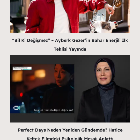
“Bil Ki Değişmez” – Ayberk Gezer’in Bahar Enerjili İlk
Teklisi Yayında
Perfect Days Neden Yeniden Gündemde? Hatice
Keltek Filmdeki Psikolojik Mesajı Anlattı