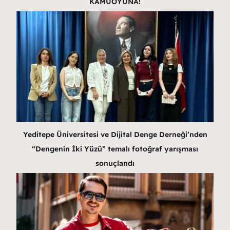
KAMUOYUNA!
Yeditepe Üniversitesi ve Dijital Denge Derneği’nden
“Dengenin İki Yüzü” temalı fotoğraf yarışması
sonuçlandı