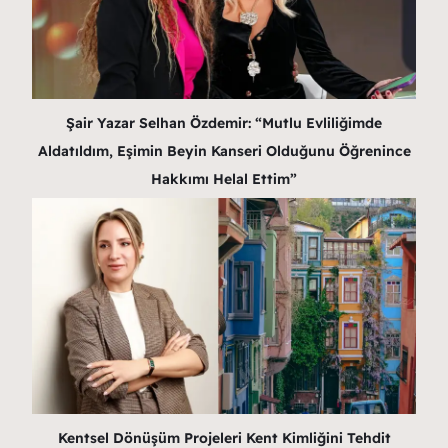
Şair Yazar Selhan Özdemir: “Mutlu Evliliğimde
Aldatıldım, Eşimin Beyin Kanseri Olduğunu Öğrenince
Hakkımı Helal Ettim”
Kentsel Dönüşüm Projeleri Kent Kimliğini Tehdit