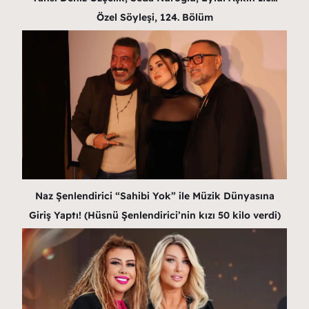
Özel Söyleşi, 124. Bölüm
Naz Şenlendirici “Sahibi Yok” ile Müzik Dünyasına
Giriş Yaptı! (Hüsnü Şenlendirici’nin kızı 50 kilo verdi)