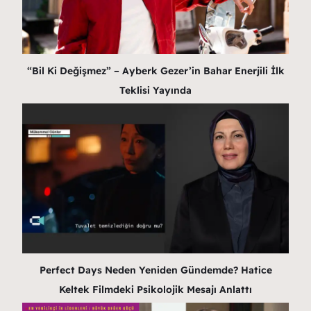
“Bil Ki Değişmez” – Ayberk Gezer’in Bahar Enerjili İlk
Teklisi Yayında
Perfect Days Neden Yeniden Gündemde? Hatice
Keltek Filmdeki Psikolojik Mesajı Anlattı