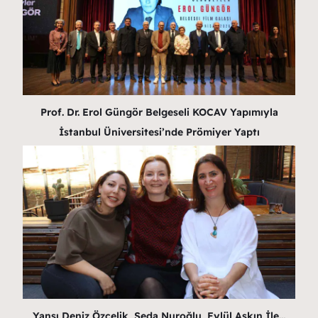
Prof. Dr. Erol Güngör Belgeseli KOCAV Yapımıyla
İstanbul Üniversitesi’nde Prömiyer Yaptı
Yansı Deniz Özçelik, Seda Nuroğlu, Eylül Aşkın İle…